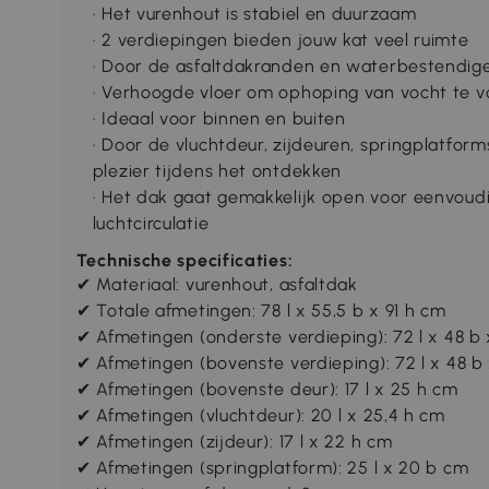
· Het vurenhout is stabiel en duurzaam
· 2 verdiepingen bieden jouw kat veel ruimte
· Door de asfaltdakranden en waterbestendige v
· Verhoogde vloer om ophoping van vocht te 
· Ideaal voor binnen en buiten
· Door de vluchtdeur, zijdeuren, springplatform
plezier tijdens het ontdekken
· Het dak gaat gemakkelijk open voor eenvoud
luchtcirculatie
Technische specificaties:
✔ Materiaal: vurenhout, asfaltdak
✔ Totale afmetingen: 78 l x 55,5 b x 91 h cm
✔ Afmetingen (onderste verdieping): 72 l x 48 b 
✔ Afmetingen (bovenste verdieping): 72 l x 48 b 
✔ Afmetingen (bovenste deur): 17 l x 25 h cm
✔ Afmetingen (vluchtdeur): 20 l x 25,4 h cm
✔ Afmetingen (zijdeur): 17 l x 22 h cm
✔ Afmetingen (springplatform): 25 l x 20 b cm