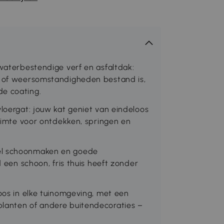
 waterbestendige verf en asfaltdak:
en of weersomstandigheden bestand is,
de coating.
vloergat: jouw kat geniet van eindeloos
ruimte voor ontdekken, springen en
nel schoonmaken en goede
d een schoon, fris thuis heeft zonder
loos in elke tuinomgeving, met een
planten of andere buitendecoraties –