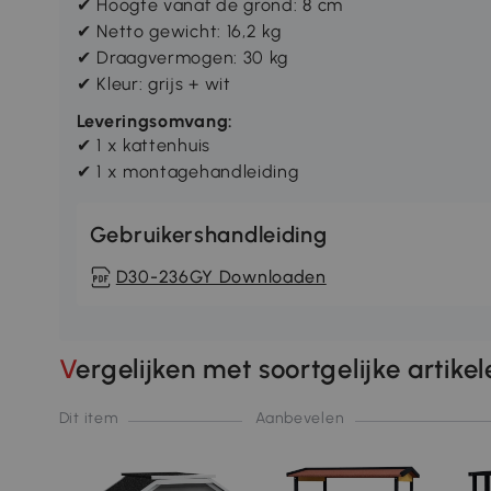
✔ Hoogte vanaf de grond: 8 cm
✔ Netto gewicht: 16,2 kg
✔ Draagvermogen: 30 kg
✔ Kleur: grijs + wit
Leveringsomvang:
✔ 1 x kattenhuis
✔ 1 x montagehandleiding
Gebruikershandleiding
D30-236GY Downloaden
Vergelijken met soortgelijke artike
Dit item
Aanbevelen