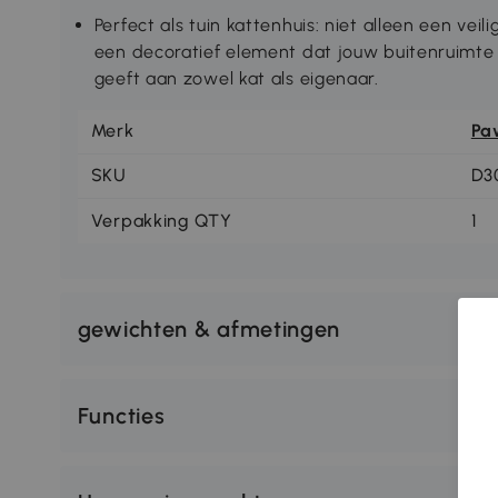
Perfect als tuin kattenhuis: niet alleen een vei
een decoratief element dat jouw buitenruimte
geeft aan zowel kat als eigenaar.
Merk
Pa
SKU
D3
Verpakking QTY
1
gewichten & afmetingen
Functies