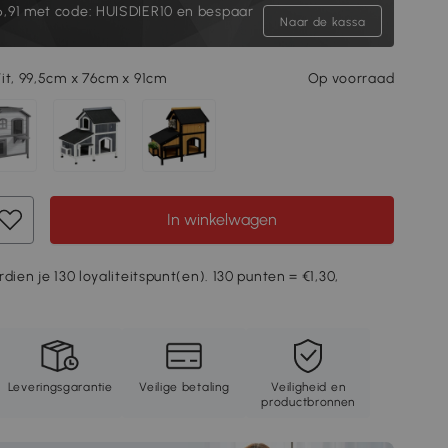
6,91
met code: HUISDIER10 en bespaar
Naar de kassa
it, 99,5cm x 76cm x 91cm
Op voorraad
In winkelwagen
dien je 130 loyaliteitspunt(en). 130 punten = €1,30,
Leveringsgarantie
Veilige betaling
Veiligheid en
productbronnen