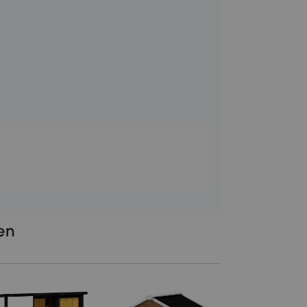
len
PawHut Kattenhuis