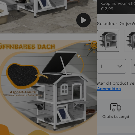
Koop nu voor
€11
€12,99
Selecteer:
Grijs+W
Met dit product ver
Aanmelden
Gratis bezorgd