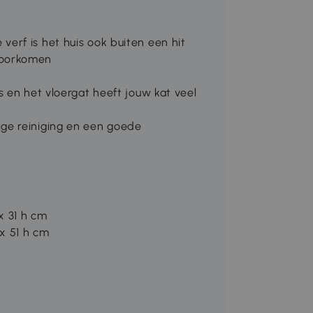
erf is het huis ook buiten een hit
voorkomen
s en het vloergat heeft jouw kat veel
ige reiniging en een goede
x 31 h cm
x 51 h cm