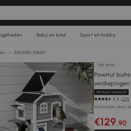
digdheden
Baby en kind
Sport en hobby
jes
/
SKU:D30-236GY
-10% Extra
PawHut buiten
verdiepingen 
#9 Best Verkocht
4.5
(27)
Verzonden door A
€129
,90