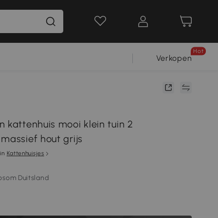
Hot
Verkopen
 kattenhuis mooi klein tuin 2
massief hout grijs
in
Kattenhuisjes
osom Duitsland