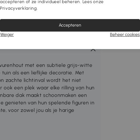
accepteren of ze individueel beheren. Lees onze
Privacyverklaring.
Accepteren
Weiger
Beheer cookies
 vurenhout met een subtiele grijs-witte
tuin als een lieflijke decoratie. Met
n zachte lichtinval wordt het niet
r ook een plek waar elke rilling van hun
openbare dak maakt schoonmaken een
 te genieten van hun spelende figuren in
e, voor zowel jou als je harige