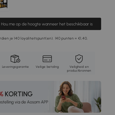
Hou me op de hoogte wanneer het beschikbaar is
dien je 140 loyaliteitspunt(en). 140 punten = €1,40,
Leveringsgarantie
Veilige betaling
Veiligheid en
productbronnen