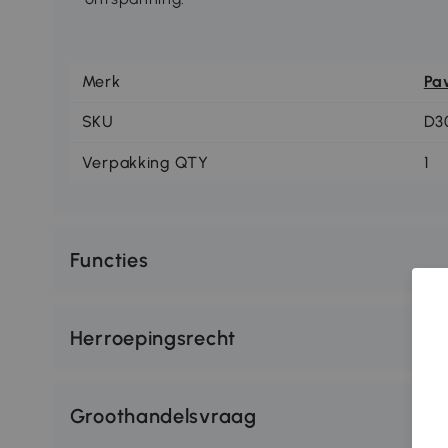
Merk
Pa
SKU
D3
Verpakking QTY
1
Functies
Herroepingsrecht
Groothandelsvraag