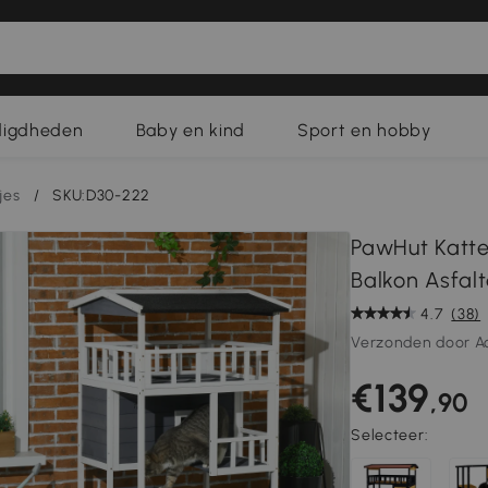
digdheden
Baby en kind
Sport en hobby
jes
/
SKU:D30-222
PawHut Katte
Balkon Asfalt
4.7
(38)
Verzonden door A
€139
,90
Selecteer: