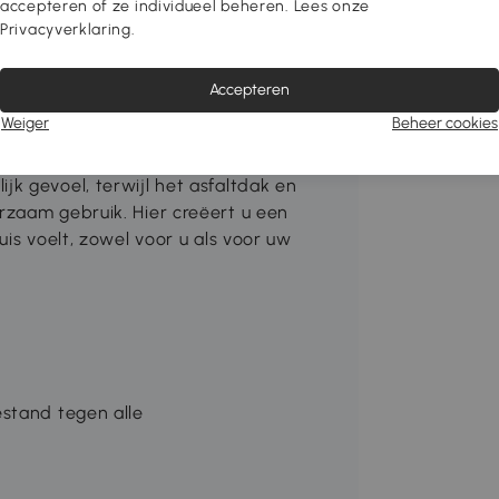
accepteren of ze individueel beheren. Lees onze
Privacyverklaring.
Accepteren
nen als buiten past. Dit kattenhuis voor
Weiger
Beheer cookies
. Met vier verdiepingen, springplatforms
katten die graag verkennen. De
k gevoel, terwijl het asfaltdak en
rzaam gebruik. Hier creëert u een
is voelt, zowel voor u als voor uw
stand tegen alle