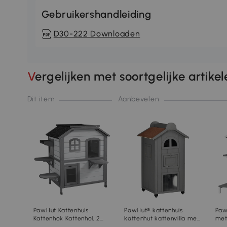
Gebruikershandleiding
D30-222 Downloaden
Vergelijken met soortgelijke artike
Dit item
Aanbevelen
PawHut Kattenhuis
PawHut® kattenhuis
Paw
Kattenhok Kattenhol, 2
kattenhut kattenvilla met
met
Verdiepingen,
2 verdiepingen en
Ven