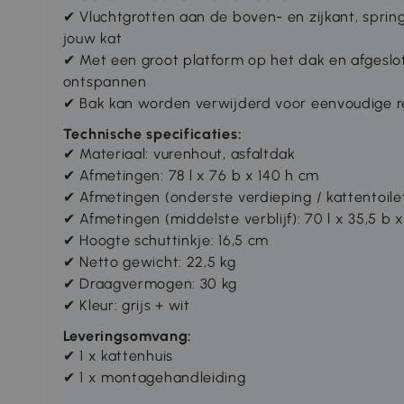
✔
Vluchtgrotten aan de boven- en zijkant, sprin
jouw kat
✔
Met een groot platform op het dak en afgeslo
ontspannen
✔
Bak kan worden verwijderd voor eenvoudige re
Technische specificaties:
✔ Materiaal: vurenhout, asfaltdak
✔ Afmetingen: 78 l x 76 b x 140 h cm
✔ Afmetingen (onderste verdieping / kattentoilet
✔ Afmetingen (middelste verblijf): 70 l x 35,5 b 
✔ Hoogte schuttinkje: 16,5 cm
✔ Netto gewicht: 22,5 kg
✔ Draagvermogen: 30 kg
✔ Kleur: grijs + wit
Leveringsomvang:
✔ 1 x kattenhuis
✔ 1 x montagehandleiding