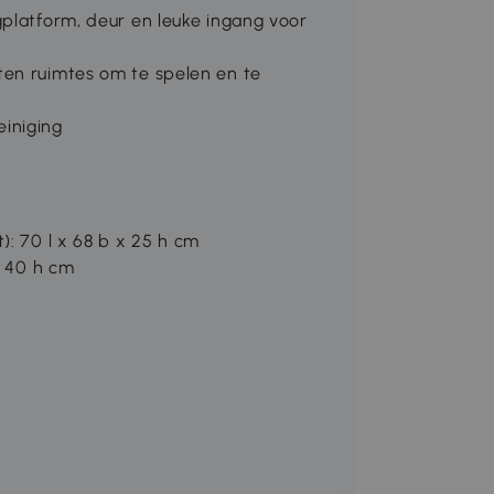
gplatform, deur en leuke ingang voor
ten ruimtes om te spelen en te
iniging
): 70 l x 68 b x 25 h cm
x 40 h cm