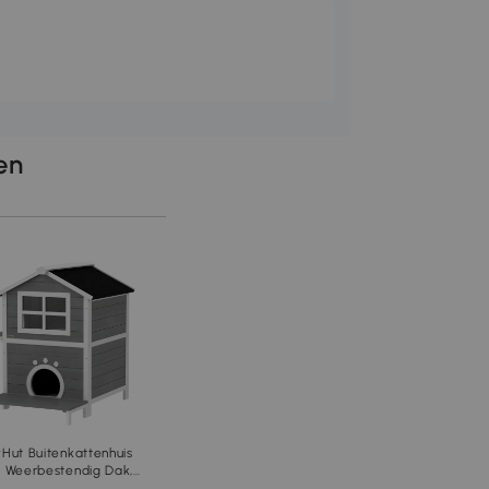
len
Hut Buitenkattenhuis
 Weerbestendig Dak,
ster, Balkon,