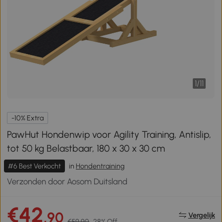
1
/
11
-10% Extra
PawHut Hondenwip voor Agility Training, Antislip,
tot 50 kg Belastbaar, 180 x 30 x 30 cm
#6 Best Verkocht
in
Hondentraining
Verzonden door Aosom Duitsland
€42
,90
Vergelijk
€59,90
28% Off