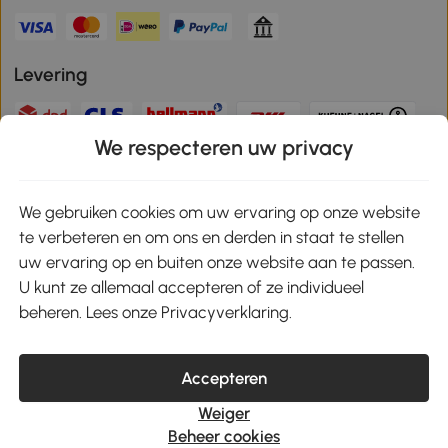
Levering
We respecteren uw privacy
Veilige betaling
We gebruiken cookies om uw ervaring op onze website
te verbeteren en om ons en derden in staat te stellen
Download de app en ontvang 10% korting!
uw ervaring op en buiten onze website aan te passen.
U kunt ze allemaal accepteren of ze individueel
Google Play
beheren. Lees onze Privacyverklaring.
Accepteren
klantenservice@aosom.nl
Weiger
MH Handel GmbH, Wendenstrasse 309, 20537 Hamburg
Beheer cookies
© 2021-2026 Aosom heeft alle rechten voorbehouden.