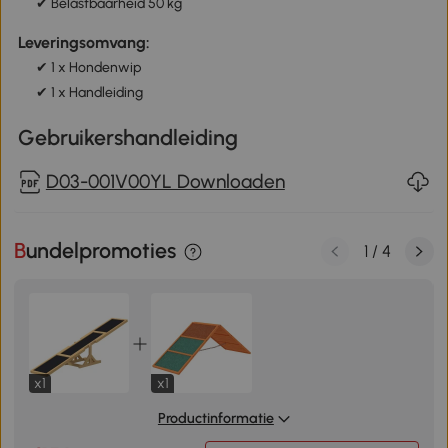
✔ Belastbaarheid 50 kg
Leveringsomvang:
✔ 1 x Hondenwip
✔ 1 x Handleiding
Gebruikershandleiding
D03-001V00YL Downloaden
Bundelpromoties
1
/
4
x1
x1
Productinformatie