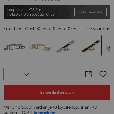
Koop nu voor
€38,61
met code:
Naar de kassa
HUISDIER10 en bespaar €4,29
Selecteer:
Geel, 180cm x 30cm x 30cm
Op voorraad
In winkelwagen
Met dit product verdien je 43 loyaliteitspunt(en). 43
punten = €0,43,
Aanmelden