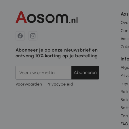
Ao
Ove
Con
Aos
Zake
Abonneer je op onze nieuwsbrief en
ontvang 10% korting op je bestelling
Inf
Alg
Abonneren
Priv
Loya
Voorwaarden
Privacybeleid
Ret
Beta
Batt
Ter
FAQ