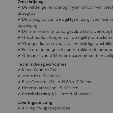
Omschrijving:
✔ De vijfdelige hondenagilityset omvat vier vers
draagtas
✔ De draagtas van de agilityset zorgt voor een
opberging
✔ De met water of zand gevulde basis verhoogt d
✔ Geschaalde stangen van de agilityset maken e
✔ Stangen kunnen voor een veelzijdige opstellin
✔ Felle oranje en gele kleuren trekken de aand
✔ Gemaakt van ABS voor duurzaamheid en veili
Technische specificaties:
✔ Kleur: Oranje+Geel
✔ Materiaal: Kunststof
✔ Elke Grootte: 124L x 19,5B x 103H cm
✔ Hoogteverstelling: 15-95H cm
✔ Basisbelasting: 1,5 L (zand of water)
Leveringsomvang:
✔ 4 x Agility-spronghordes