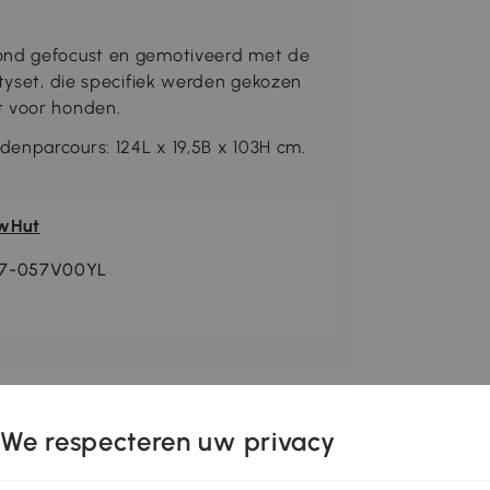
hond gefocust en gemotiveerd met de
ityset, die specifiek werden gekozen
t voor honden.
enparcours: 124L x 19,5B x 103H cm.
wHut
7-057V00YL
We respecteren uw privacy