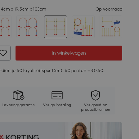
24cm x 19,5cm x 103cm
Op voorraad
In winkelwagen
rdien je 60 loyaliteitspunt(en). 60 punten = €0,60,
Leveringsgarantie
Veilige betaling
Veiligheid en
productbronnen