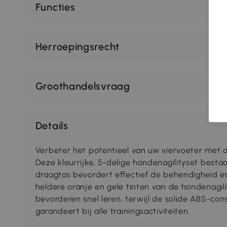
Functies
Herroepingsrecht
Groothandelsvraag
Details
Verbeter het potentieel van uw viervoeter met 
Deze kleurrijke, 5-delige hondenagilityset besta
draagtas bevordert effectief de behendigheid 
heldere oranje en gele tinten van de hondenagil
bevorderen snel leren, terwijl de solide ABS-cons
garandeert bij alle trainingsactiviteiten.