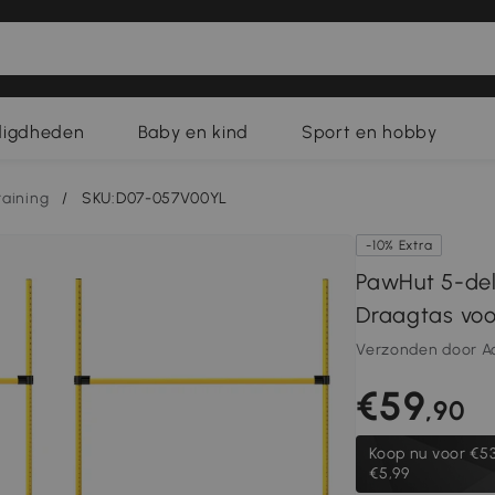
digdheden
Baby en kind
Sport en hobby
aining
/
SKU:D07-057V00YL
-10% Extra
PawHut 5-del
Draagtas voo
Verzonden door A
€59
,90
Koop nu voor
€53
€5,99