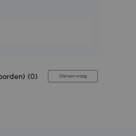
orden) (
0
)
Stel een vraag