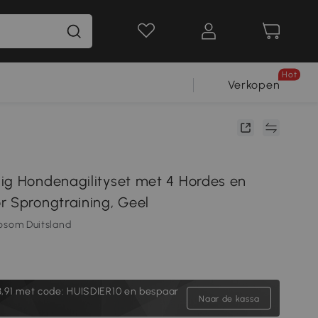
Hot
Verkopen
ig Hondenagilityset met 4 Hordes en
r Sprongtraining, Geel
osom Duitsland
,91
met code: HUISDIER10 en bespaar
Naar de kassa