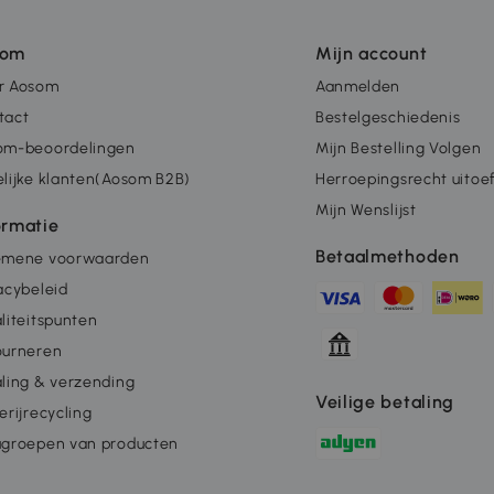
som
Mijn account
r Aosom
Aanmelden
tact
Bestelgeschiedenis
om-beoordelingen
Mijn Bestelling Volgen
lijke klanten(Aosom B2B)
Herroepingsrecht uitoe
Mijn Wenslijst
ormatie
Betaalmethoden
emene voorwaarden
acybeleid
liteitspunten
ourneren
ling & verzending
Veilige betaling
erijrecycling
ugroepen van producten