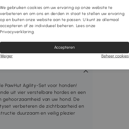
We gebruiken cookies om uw ervaring op onze website te
verbeteren en om ons en derden in staat te stellen uw ervaring
op en buiten onze website aan te passen. U kunt ze allemaal
accepteren of ze individueel beheren. Lees onze
Privacyverklaring.
Accepteren
Weiger
Beheer cookies
de PawHut Agility-Set voor honden!
ande uit vier verstelbare hordes en een
en gehoorzaamheid van uw hond. De
ityset verbeteren de zichtbaarheid en
tructie duurzaam en veilig plezier