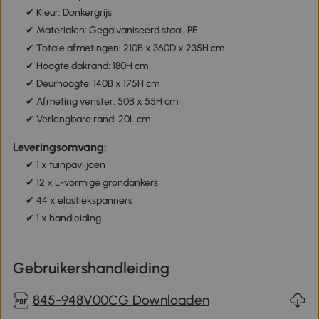
✔ Kleur: Donkergrijs
✔ Materialen: Gegalvaniseerd staal, PE
✔ Totale afmetingen: 210B x 360D x 235H cm
✔ Hoogte dakrand: 180H cm
✔ Deurhoogte: 140B x 175H cm
✔ Afmeting venster: 50B x 55H cm
✔ Verlengbare rand: 20L cm
Leveringsomvang:
✔
1 x tuinpaviljoen
✔
12 x L-vormige grondankers
✔
44 x elastiekspanners
✔
1 x handleiding
Gebruikershandleiding
845-948V00CG Downloaden