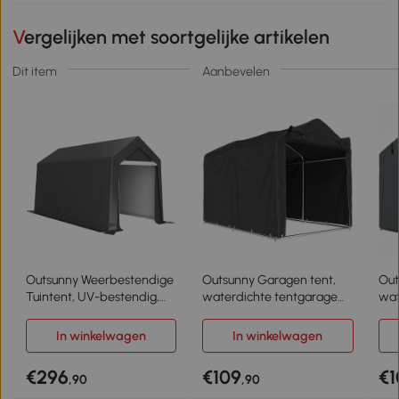
Vergelijken met soortgelijke artikelen
Dit item
Aanbevelen
Outsunny Weerbestendige
Outsunny Garagen tent,
Out
Tuintent, UV-bestendig,
waterdichte tentgarage
wat
Ventilatieraam, Stalen
met deur, UV-bestendig
met
Frame, 210x360x235 cm,
220 x 157 x 165 cm Zwart
220
In winkelwagen
In winkelwagen
Donkergrijs
Don
€296
€109
€1
,90
,90