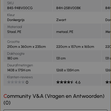
SKU
845-948V00CG
84H-258V00BK
84
Kleur
Donkergrijs
Zwart
Don
Materiaal
Staal, PE
metaal, PE
Met
Grootte
210cm x 360cm x 235cm
220cm x 157cm x 165cm
220
Dakhoogte
180 cm
131 cm
131
Deurafmetingen
140B x 175H cm
126B x 135H cm
126
Klanten-reviews
0
4.6
Community V&A (Vragen en Antwoorden)
(
0
)