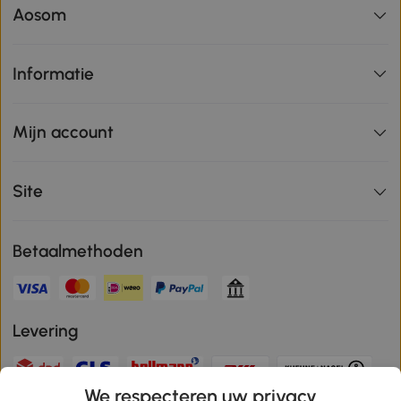
Aosom
Informatie
Mijn account
Site
Betaalmethoden
Levering
We respecteren uw privacy