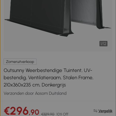
1
/
12
Zomeruitverkoop
Outsunny Weerbestendige Tuintent, UV-
bestendig, Ventilatieraam, Stalen Frame,
210x360x235 cm, Donkergrijs
Verzonden door Aosom Duitsland
€296
,90
Vergelijk
€329,90
10% Off