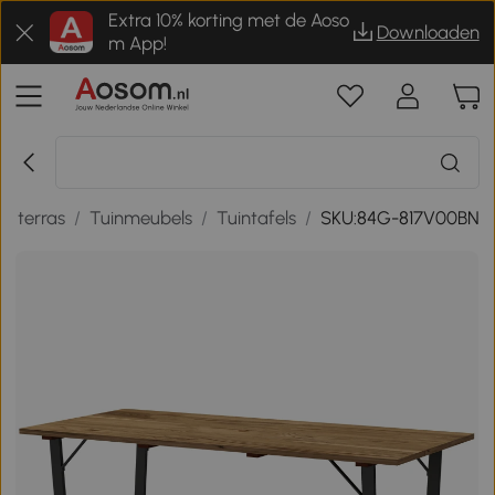
Extra 10% korting met de Aoso
Downloaden
m App!
en terras
/
Tuinmeubels
/
Tuintafels
/
SKU:84G-817V00BN