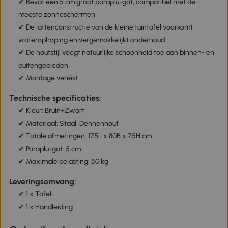
✔ Bevat een 5 cm groot paraplu-gat, compatibel met de
meeste zonneschermen
✔ De lattenconstructie van de kleine tuintafel voorkomt
waterophoping en vergemakkelijkt onderhoud
✔ De houtstijl voegt natuurlijke schoonheid toe aan binnen- en
buitengebieden
✔ Montage vereist
Technische specificaties:
✔ Kleur: Bruin+Zwart
✔ Materiaal: Staal, Dennenhout
✔ Totale afmetingen: 175L x 80B x 75H cm
✔ Paraplu-gat: 5 cm
✔ Maximale belasting: 50 kg
Leveringsomvang:
✔ 1 x Tafel
✔ 1 x Handleiding