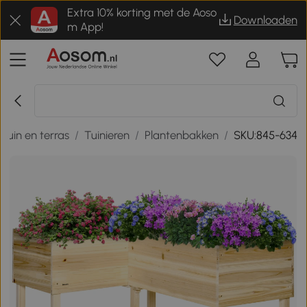
Extra 10% korting met de Aoso
Downloaden
m App!
Tuin en terras
/
Tuinieren
/
Plantenbakken
/
SKU:845-634