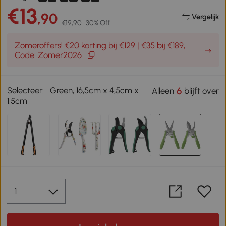
€13
,90
Vergelijk
€19,90
30% Off
Zomeroffers! €20 korting bij €129 | €35 bij €189,
Code: Zomer2026
Selecteer:
Green, 16,5cm x 4,5cm x
6
Alleen
blijft over
1,5cm