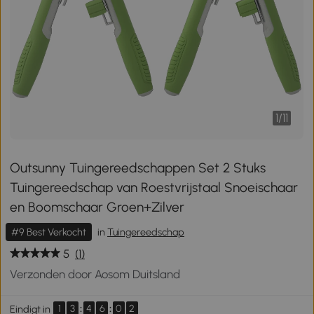
1
/
11
Outsunny Tuingereedschappen Set 2 Stuks
Tuingereedschap van Roestvrijstaal Snoeischaar
en Boomschaar Groen+Zilver
#9 Best Verkocht
in
Tuingereedschap
5
(1)
Verzonden door Aosom Duitsland
1
3
:
4
6
:
0
2
Eindigt in