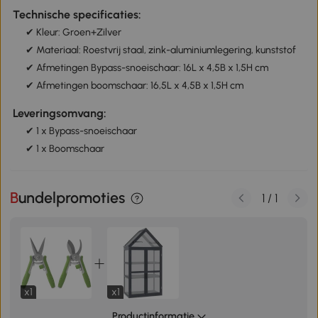
Technische specificaties:
✔ Kleur: Groen+Zilver
✔ Materiaal: Roestvrij staal, zink-aluminiumlegering, kunststof
✔ Afmetingen Bypass-snoeischaar: 16L x 4,5B x 1,5H cm
✔ Afmetingen boomschaar: 16,5L x 4,5B x 1,5H cm
Leveringsomvang:
✔ 1 x Bypass-snoeischaar
✔ 1 x Boomschaar
Bundelpromoties
1
/
1
x1
x1
Productinformatie