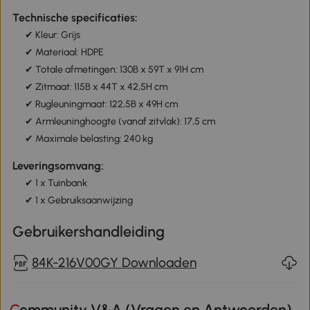
Technische specificaties:
✔ Kleur: Grijs
✔ Materiaal: HDPE
✔ Totale afmetingen: 130B x 59T x 91H cm
✔ Zitmaat: 115B x 44T x 42,5H cm
✔ Rugleuningmaat: 122,5B x 49H cm
✔ Armleuninghoogte (vanaf zitvlak): 17,5 cm
✔ Maximale belasting: 240 kg
Leveringsomvang:
✔ 1 x Tuinbank
✔ 1 x Gebruiksaanwijzing
Gebruikershandleiding
84K-216V00GY Downloaden
Community V&A (Vragen en Antwoorden)