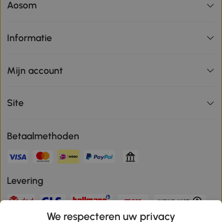
Aosom
Informatie
Mijn account
Site
Betaalmethoden
Levering
We respecteren uw privacy