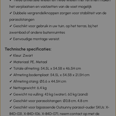
✔ Twee universele wielen en twee wielen met remmen maken
het verplaatsen en vastzetten van de voet mogelijk
✔ Dubbele vergrendelknoppen zorgen voor stabiliteit van de
parasolstangen
✔ Geschikt voor gebruik in uw tuin, op het terras, bij het
zwembad of andere buitenruimtes
✔ Eenvoudige montage vereist.
Technische specificaties:
✔ Kleur: Zwart
✔ Materiaal: PE, Metaal
✔ Totale afmeting: 54,5L x 54,5B x 46,5H cm
✔ Afmeting bodemplaat: 54,5L x 54,5B x 21,5H cm
✔ Afmeting stang: Ø5,6 x 44,5H cm
✔ Nettogewicht: 6,4 kg
✔ Gewicht na vulling: 43 kg (water), 60 kg (zand)
✔ Geschikt voor parasolstangen: Ø3,8 cm, 4,8 cm
✔ Geschikt voor bijpassende Outsunny parasol-ouder SKUs: X-
84D-031, X-84D-106, X-84D-071, neem contact op met de