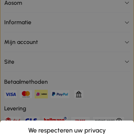
Aosom
Informatie
Mijn account
Site
Betaalmethoden
Levering
We respecteren uw privacy