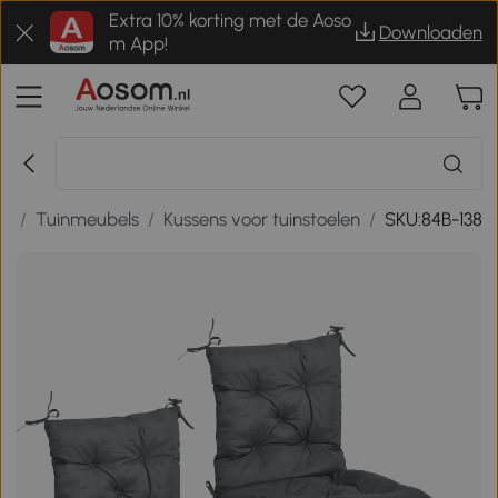
Extra 10% korting met de Aoso
Downloaden
m App!
as
/
Tuinmeubels
/
Kussens voor tuinstoelen
/
SKU:84B-138