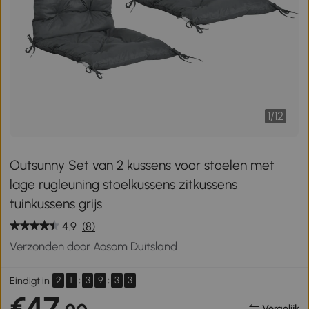
1
/
12
Outsunny Set van 2 kussens voor stoelen met
lage rugleuning stoelkussens zitkussens
tuinkussens grijs
4.9
(8)
Verzonden door Aosom Duitsland
2
1
:
3
9
:
3
3
Eindigt in
€47
Vergelijk