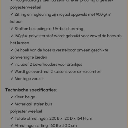
✔ Hoogwaardig stalen buizenframe en prachtig afgewerkt
polyesterweefsel
✔ Zitting en rugleuning zijn royaal opgevuld met 900 g/㎡
katoen
✔ Stoffen bekleding als UV-bescherming
✔ 160g/㎡ polyester stof wordt gebruikt voor zowel de hoes als
het kussen
✔ De hoek van de hoes is verstelbaar om een geschikte
zonwering te bieden
✔ Inclusief 2 bekerhouders voor drankjes
✔ Wordt geleverd met 2 kussens voor extra comfort
✔ Montage vereist
Technische specificaties:
✔ Kleur: beige
✔ Materiaal: stalen buis
polyester weefsel
✔ Totale afmetingen: 200 B x 120 D x 164 H cm
✔ Afmetingen zitting: 160 B x 50 D cm