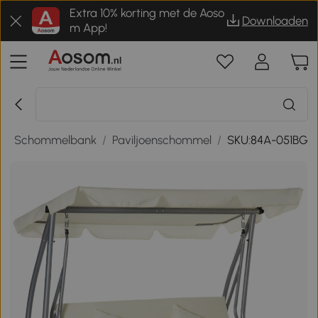
Extra 10% korting met de Aoso
Downloaden
m App!
/
Schommelbank
/
Paviljoenschommel
/
SKU:84A-051BG