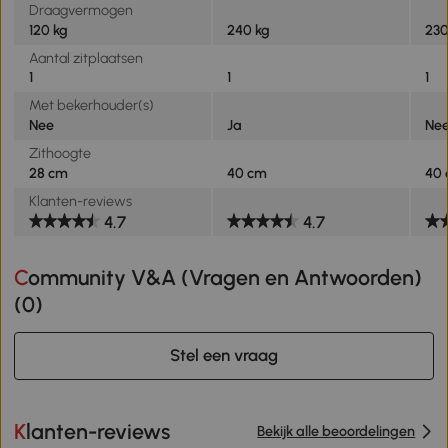
Draagvermogen
120 kg
240 kg
230
Aantal zitplaatsen
1
1
1
Met bekerhouder(s)
Nee
Ja
Ne
Zithoogte
28 cm
40 cm
40
Klanten-reviews
4.7
4.7
Community V&A (Vragen en Antwoorden)
(
0
)
Stel een vraag
Klanten-reviews
Bekijk alle beoordelingen