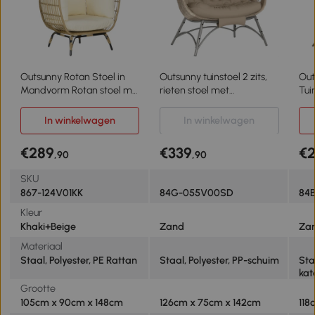
Outsunny Rotan Stoel in
Outsunny tuinstoel 2 zits,
Ou
Mandvorm Rotan stoel met
rieten stoel met
Tui
zitkussen tuinstoel metaal
opvouwbare mand,
Met
kussens, staal
Ter
In winkelwagen
In winkelwagen
Gez
€289
€339
€
,90
,90
SKU
867-124V01KK
84G-055V00SD
84
Kleur
Khaki+Beige
Zand
Za
Materiaal
Staal, Polyester, PE Rattan
Staal, Polyester, PP-schuim
Sta
kat
Grootte
105cm x 90cm x 148cm
126cm x 75cm x 142cm
118