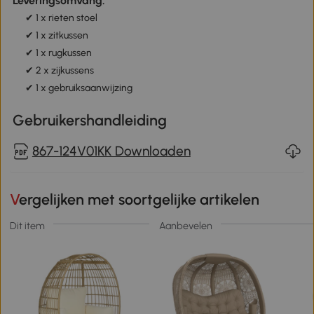
Leveringsomvang:
✔
1 x rieten stoel
✔ 1 x zitkussen
✔ 1 x rugkussen
✔ 2 x zijkussens
✔ 1 x gebruiksaanwijzing
Gebruikershandleiding
867-124V01KK Downloaden
Vergelijken met soortgelijke artikelen
Dit item
Aanbevelen