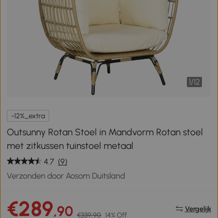
1
/
12
-12%_extra
Outsunny Rotan Stoel in Mandvorm Rotan stoel
met zitkussen tuinstoel metaal
4.7
(9)
Verzonden door Aosom Duitsland
€289
,90
Vergelijk
€339,90
14% Off