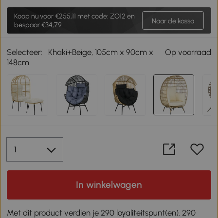
Koop nu voor
€255,11
met code: ZO12 en
Naar de kassa
bespaar €34,79
Selecteer:
Khaki+Beige, 105cm x 90cm x
Op voorraad
148cm
In winkelwagen
Met dit product verdien je 290 loyaliteitspunt(en). 290