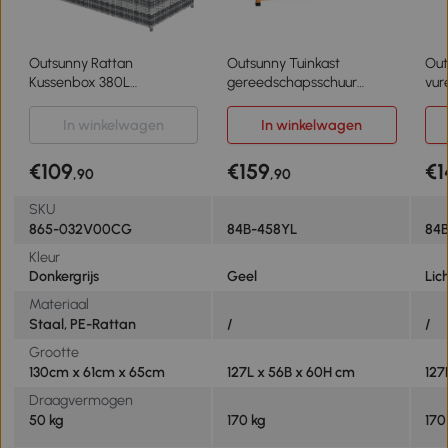
Outsunny Rattan
Outsunny Tuinkast
Out
Kussenbox 380L
gereedschapsschuur
vur
weerbestendig met Deksel
waterbestendig vurenhout
x 6
Opbergbox UV-bestendig
groot geel
In winkelwagen
In winkelwagen
130 x 61 x 65 cm Donkergrijs
€109
€159
€1
,90
,90
SKU
865-032V00CG
84B-458YL
84
Kleur
Donkergrijs
Geel
Lich
Materiaal
Staal, PE-Rattan
/
/
Grootte
130cm x 61cm x 65cm
127L x 56B x 60H cm
127
Draagvermogen
50 kg
170 kg
170