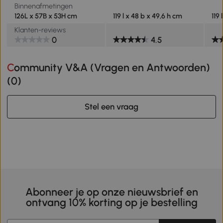
Binnenafmetingen
126L x 57B x 53H cm
119 l x 48 b x 49,6 h cm
119
Klanten-reviews
0
4.5
Community V&A (Vragen en Antwoorden)
(
0
)
Stel een vraag
Abonneer je op onze nieuwsbrief en
ontvang 10% korting op je bestelling