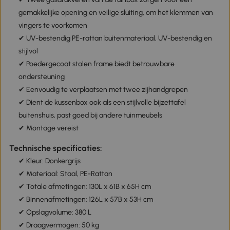
gemakkelijke opening en veilige sluiting, om het klemmen van
vingers te voorkomen
✔ UV-bestendig PE-rattan buitenmateriaal, UV-bestendig en
stijlvol
✔ Poedergecoat stalen frame biedt betrouwbare
ondersteuning
✔ Eenvoudig te verplaatsen met twee zijhandgrepen
✔ Dient de kussenbox ook als een stijlvolle bijzettafel
buitenshuis, past goed bij andere tuinmeubels
✔ Montage vereist
Technische specificaties:
✔ Kleur: Donkergrijs
✔ Materiaal: Staal, PE-Rattan
✔ Totale afmetingen: 130L x 61B x 65H cm
✔ Binnenafmetingen: 126L x 57B x 53H cm
✔ Opslagvolume: 380 L
✔ Draagvermogen: 50 kg