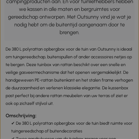
campingproducten aan. En voor tuinliefhebbers hebben
we kassen in alle maten en bergruimtes voor
gereedschap ontworpen. Met Outsunny vind je wat je
nodig hebt om de buitentijd aangenaam door te
brengen.
De 380 L polyrattan opbergbox voor de tuin van Outsunny is ideaal
om tuingereedschap, buitenspullen of ander accessoires netjes op
te bergen. Deze tuinbox van rattan beschikt over een snelle en
veilige gasveermechanisme dat het openen vergemakkelijkt. De
handgeweven PE-rattan buitenkant en het stalen frame verhogen
de duurzaamheid en verlenen klassieke elegantie. De kussenbox
past perfect bij andere rattan meubelen van uw terras of ziet er
ook op zichzelf stijlvol uit.
Omschrijving:
✔ De 380 L polyrattan opbergbox voor de tuin biedt ruimte voor
tuingereedschap of buitendecoraties
✔ Twee gasdrukveren van de tuinbox zorgen voor een