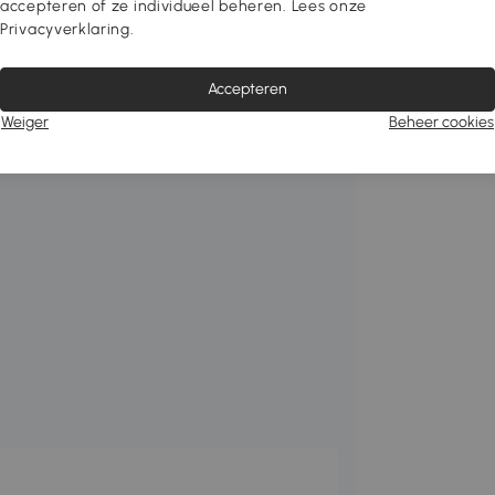
accepteren of ze individueel beheren. Lees onze
uminium
Privacyverklaring.
een waterafstotende PU-coating
Accepteren
ndslinger
Weiger
Beheer cookies
estigd - geen verandering naar de