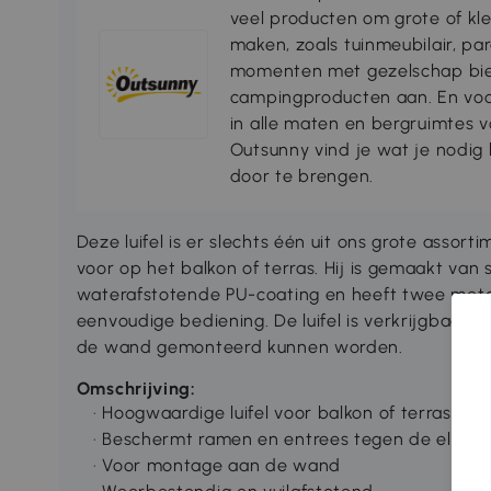
veel producten om grote of kl
maken, zoals tuinmeubilair, par
momenten met gezelschap bie
campingproducten aan. En voo
in alle maten en bergruimtes
Outsunny vind je wat je nodi
door te brengen.
Deze luifel is er slechts één uit ons grote assorti
voor op het balkon of terras. Hij is gemaakt van
waterafstotende PU-coating en heeft twee meta
eenvoudige bediening. De luifel is verkrijgbaar i
de wand gemonteerd kunnen worden.
Omschrijving:
· Hoogwaardige luifel voor balkon of terras
· Beschermt ramen en entrees tegen de eleme
· Voor montage aan de wand