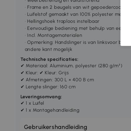
· Weerbestendig en vuilafstotend
· Frame en 2 beugels van wit gepoedercoat al
· Luifelstof gemaakt van 100% polyester met 
· Hellingshoek traploos instelbaar
· Eenvoudige bediening met behulp van een ha
· Incl. Montagematerialen
· Opmerking: Handslinger is van linksvoor bev
andere kant mogelijk
Technische specificaties:
✔ Materiaal: Aluminium, polyester (280 g/m²)
✔ Kleur: ✔ Kleur: Grijs
✔ Afmetingen: 300 L × 400 B cm
✔ Lengte slinger: 160 cm
Leveringsomvang:
✔ 1 x Luifel
✔ 1 x Montagehandleiding
Gebruikershandleiding