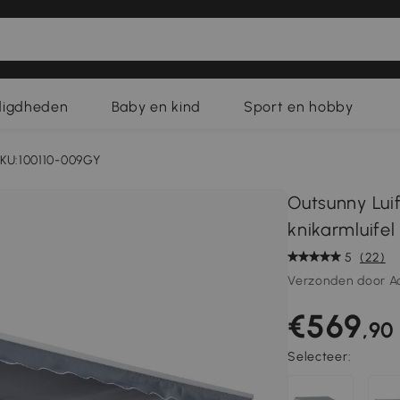
digdheden
Baby en kind
Sport en hobby
KU:100110-009GY
Outsunny Luif
knikarmluifel
5
(22)
Verzonden door A
€569
,90
Selecteer: