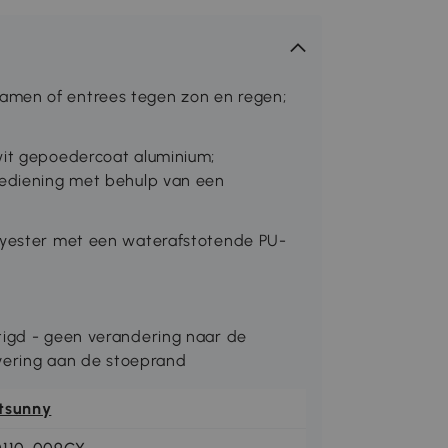
amen of entrees tegen zon en regen;
wit gepoedercoat aluminium;
bediening met behulp van een
olyester met een waterafstotende PU-
tigd - geen verandering naar de
levering aan de stoeprand
tsunny