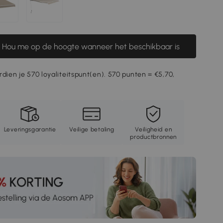
Hou me op de hoogte wanneer het beschikbaar is
rdien je 570 loyaliteitspunt(en). 570 punten = €5,70,
Leveringsgarantie
Veilige betaling
Veiligheid en
productbronnen