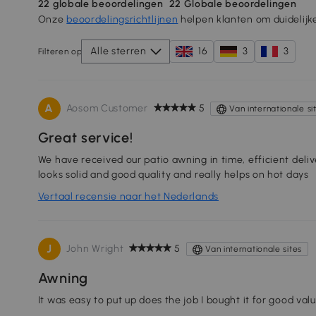
22
globale beoordelingen
22
Globale beoordelingen
Onze
beoordelingsrichtlijnen
helpen klanten om duidelijk
Alle sterren
16
3
3
Filteren op
A
Aosom Customer
5
Van internationale si
Great service!
We have received our patio awning in time, efficient delive
looks solid and good quality and really helps on hot days
Vertaal recensie naar het Nederlands
J
John Wright
5
Van internationale sites
Awning
It was easy to put up does the job I bought it for good va