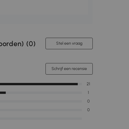
orden) (
0
)
Stel een vraag
Schrijf een recensie
21
1
0
0