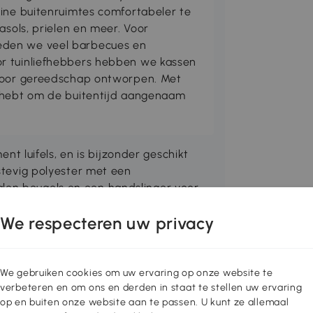
eine buitenruimtes comfortabeler te
asols, prielen en meer. Voor
den we veel barbecues en
r tuinliefhebbers hebben we kassen
 voor gereedschap ontworpen. Met
g hebt om de buitentijd aangenaam
ment luifels, en is bijzonder geschikt
 stevig polyester met een
len beugels en een handslinger voor
n verschillende maten, die allemaal aan
We respecteren uw privacy
We gebruiken cookies om uw ervaring op onze website te
nten zoals zon en regen
verbeteren en om ons en derden in staat te stellen uw ervaring
op en buiten onze website aan te passen. U kunt ze allemaal