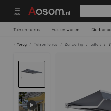
Menu
Tuin en terras
Huis en wonen
Dierbeno
Terug
/
Tuin en terras
/
Zonwering
/
Luifels
/
S