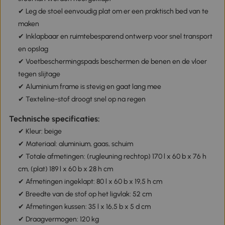
✔ Leg de stoel eenvoudig plat om er een praktisch bed van te
maken
✔ Inklapbaar en ruimtebesparend ontwerp voor snel transport
en opslag
✔ Voetbeschermingspads beschermen de benen en de vloer
tegen slijtage
✔ Aluminium frame is stevig en gaat lang mee
✔ Texteline-stof droogt snel op na regen
Technische specificaties:
✔ Kleur: beige
✔ Materiaal: aluminium, gaas, schuim
✔ Totale afmetingen: (rugleuning rechtop) 170 l x 60 b x 76 h
cm, (plat) 189 l x 60 b x 28 h cm
✔ Afmetingen ingeklapt: 80 l x 60 b x 19,5 h cm
✔ Breedte van de stof op het ligvlak: 52 cm
✔ Afmetingen kussen: 35 l x 16,5 b x 5 d cm
✔ Draagvermogen: 120 kg