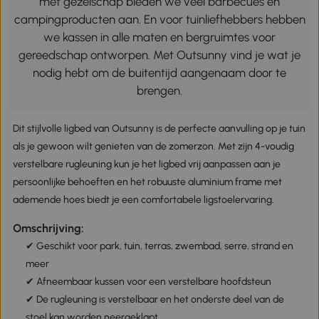
met gezelschap bieden we veel barbecues en
campingproducten aan. En voor tuinliefhebbers hebben
we kassen in alle maten en bergruimtes voor
gereedschap ontworpen. Met Outsunny vind je wat je
nodig hebt om de buitentijd aangenaam door te
brengen.
Dit stijlvolle ligbed van Outsunny is de perfecte aanvulling op je tuin
als je gewoon wilt genieten van de zomerzon. Met zijn 4-voudig
verstelbare rugleuning kun je het ligbed vrij aanpassen aan je
persoonlijke behoeften en het robuuste aluminium frame met
ademende hoes biedt je een comfortabele ligstoelervaring.
Omschrijving:
✔ Geschikt voor park, tuin, terras, zwembad, serre, strand en
meer
✔ Afneembaar kussen voor een verstelbare hoofdsteun
✔ De rugleuning is verstelbaar en het onderste deel van de
stoel kan worden neergeklapt