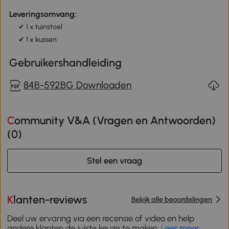
Leveringsomvang:
✔ 1 x tuinstoel
✔ 1 x kussen
Gebruikershandleiding
84B-592BG Downloaden
Community V&A (Vragen en Antwoorden)
(
0
)
Stel een vraag
Klanten-reviews
Bekijk alle beoordelingen
Deel uw ervaring via een recensie of video en help
andere klanten de juiste keuze te maken.
Lees meer
.