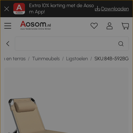
Extra 10% korting met de Aoso
Downloaden
m App!
uin en terras
/
Tuinmeubels
/
Ligstoelen
/
SKU:84B-592BG