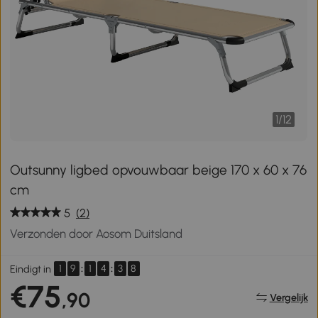
1
/
12
Outsunny ligbed opvouwbaar beige 170 x 60 x 76
cm
5
(2)
Verzonden door Aosom Duitsland
1
9
:
1
4
:
3
7
Eindigt in
€75
,90
Vergelijk