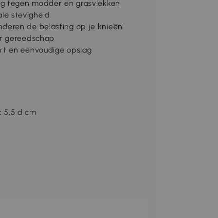
ing tegen modder en grasvlekken
le stevigheid
nderen de belasting op je knieën
or gereedschap
ort en eenvoudige opslag
x 5,5 d cm