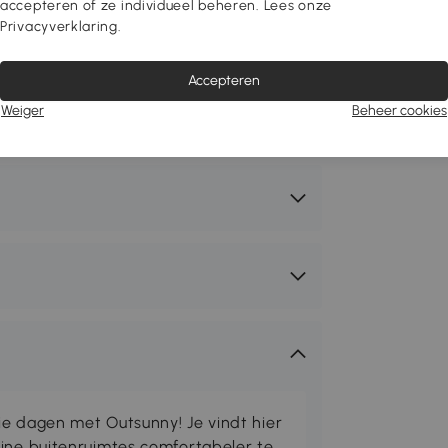
accepteren of ze individueel beheren. Lees onze
Privacyverklaring.
Accepteren
Weiger
Beheer cookies
ie dagen met Outsunny! Je vindt hier
eine buitenruimtes comfortabeler te