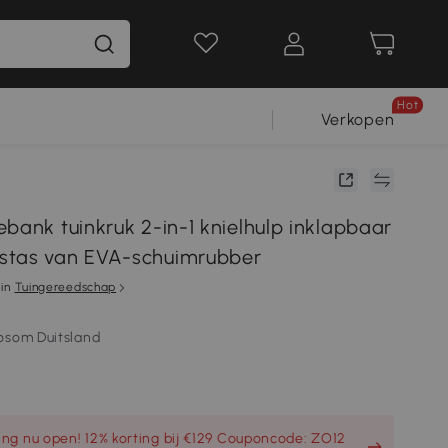
Hot
Verkopen
bank tuinkruk 2-in-1 knielhulp inklapbaar
stas van EVA-schuimrubber
in
Tuingereedschap
osom Duitsland
ng nu open! 12% korting bij €129 Couponcode: ZO12