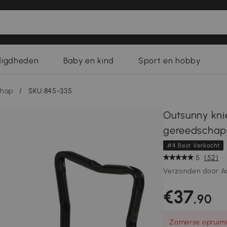
digdheden
Baby en kind
Sport en hobby
chap
/
SKU:845-335
Outsunny knie
gereedschap
#4 Best Verkocht
5
(52)
Verzonden door A
€37
,90
Zomerse opruimi