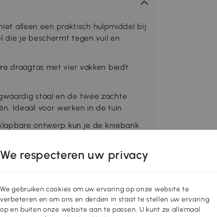
niet alleen een praktisch hulpmiddel bij
l die je beschermt tegen vuil en
re draagtas met vier vakken biedt
gwaardig staal en de twee zachte
n. Ideaal voor werken in de tuin
nklapbare ontwerp kun je de kniebank
We respecteren uw privacy
0 l x 27 b x 13,5 h cm. Draagvermogen:
tsunny
We gebruiken cookies om uw ervaring op onze website te
verbeteren en om ons en derden in staat te stellen uw ervaring
5-335
op en buiten onze website aan te passen. U kunt ze allemaal