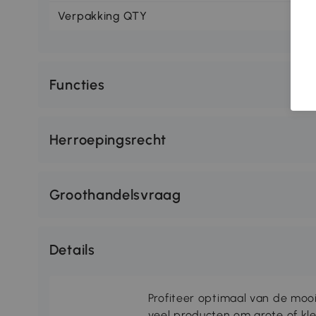
Verpakking QTY
1
Functies
Herroepingsrecht
Groothandelsvraag
Details
Profiteer optimaal van de moo
veel producten om grote of kl