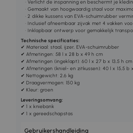
· Verlicht de inspanning en beschermt je kled
· Gemaakt van hoogwaardig staal voor maxima
· 2 dikke kussens van EVA-schuimrubber vermi
· Inclusief afneembaar zijvak met 4 vakken vo
· Inklapbaar ontwerp voor gemakkelijk transp
Technische specificaties:
✔ Materiaal: staal, ijzer, EVA-schuimrubber
✔ Afmetingen: 58 l x 28 b x 49 h cm
✔ Afmetingen (ingeklapt): 60 l x 27 b x 13,5 h cm
✔ Afmetingen (kniel- en zitkussen): 40 l x 15,5 b 
✔ Nettogewicht: 2,6 kg
✔ Draagvermogen: 150 kg
✔ Kleur: groen
Leveringsomvang:
✔ 1 x kniebank
✔ 1 x gereedschapstas
Gebruikershandleiding