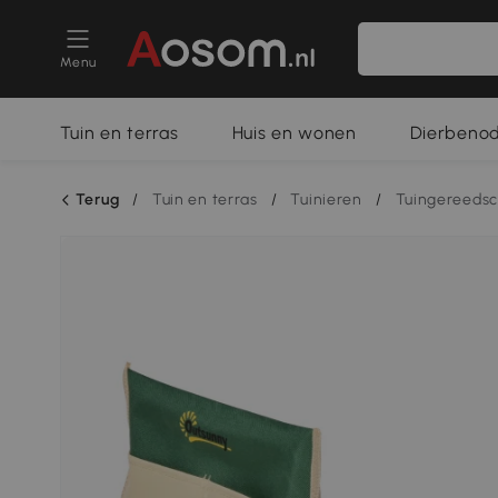
Menu
Tuin en terras
Huis en wonen
Dierbeno
Terug
/
Tuin en terras
/
Tuinieren
/
Tuingereeds