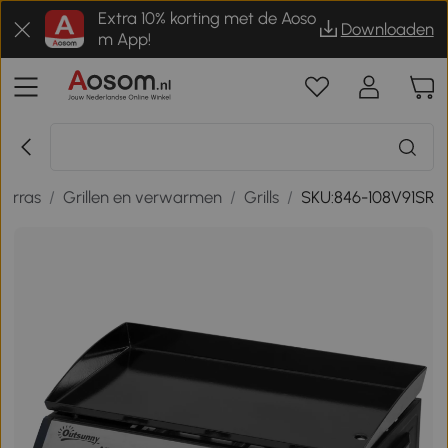
Extra 10% korting met de Aoso
Downloaden
m App!
terras
/
Grillen en verwarmen
/
Grills
/
SKU:846-108V91SR