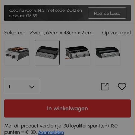
Koop nu voor
€114,31
met code: ZO12 en
Naar de kassa
bespaar €15,59
Selecteer:
Zwart, 63cm x 48cm x 21cm
Op voorraad
In winkelwagen
Met dit product verdien je 130 loyaliteitspunt(en). 130
punten = €1,30,
Aanmelden