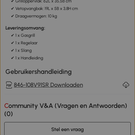
✔ Grilloppervlak: 62L x 35,5B cm
✔ Vetopvangbak: 19L x 5B x 3,8H cm
✔ Draagvermogen: 10 kg
Leveringsomvang:
✔ 1 x Gasgrill
✔ 1 x Regelaar
✔ 1 x Slang
✔ 1 x Handleiding
Gebruikershandleiding
846-108V91SR Downloaden
Community V&A (Vragen en Antwoorden)
(
0
)
Stel een vraag