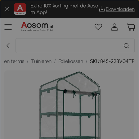
Extra 10% korting met de Aoso
Downloaden
m App!
n en terras
/
Tuinieren
/
Foliekassen
/
SKU:845-228V04TP