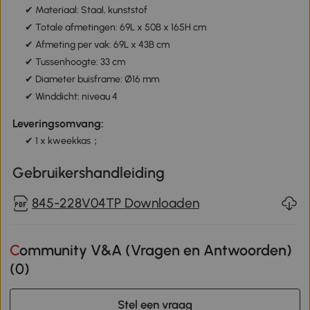
✔ Materiaal: Staal, kunststof
✔ Totale afmetingen: 69L x 50B x 165H cm
✔ Afmeting per vak: 69L x 43B cm
✔ Tussenhoogte: 33 cm
✔ Diameter buisframe: Ø16 mm
✔ Winddicht: niveau 4
Leveringsomvang:
✔ 1 x kweekkas；
Gebruikershandleiding
845-228V04TP Downloaden
Community V&A (Vragen en Antwoorden)
(
0
)
Stel een vraag