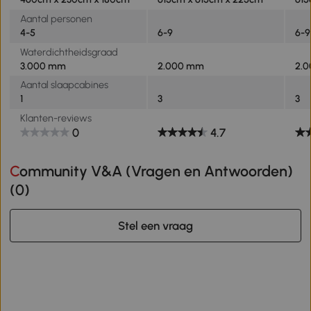
Aantal personen
4-5
6-9
6-9
Waterdichtheidsgraad
3.000 mm
2.000 mm
2.
Aantal slaapcabines
1
3
3
Klanten-reviews
0
4.7
Community V&A (Vragen en Antwoorden)
(
0
)
Stel een vraag