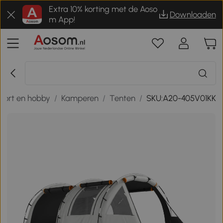
Extra 10% korting met de Aoso
Downloaden
m App!
port en hobby
/
Kamperen
/
Tenten
/
SKU:A20-405V01KK