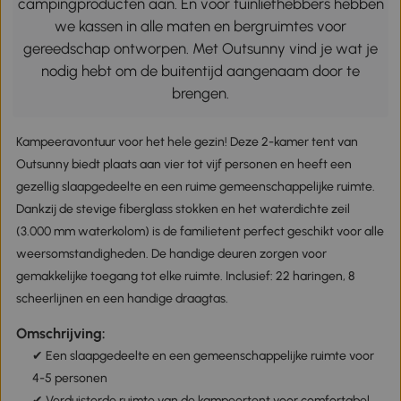
campingproducten aan. En voor tuinliefhebbers hebben
we kassen in alle maten en bergruimtes voor
gereedschap ontworpen. Met Outsunny vind je wat je
nodig hebt om de buitentijd aangenaam door te
brengen.
Kampeeravontuur voor het hele gezin! Deze 2-kamer tent van
Outsunny biedt plaats aan vier tot vijf personen en heeft een
gezellig slaapgedeelte en een ruime gemeenschappelijke ruimte.
Dankzij de stevige fiberglass stokken en het waterdichte zeil
(3.000 mm waterkolom) is de familietent perfect geschikt voor alle
weersomstandigheden. De handige deuren zorgen voor
gemakkelijke toegang tot elke ruimte. Inclusief: 22 haringen, 8
scheerlijnen en een handige draagtas.
Omschrijving:
✔ Een slaapgedeelte en een gemeenschappelijke ruimte voor
4-5 personen
✔ Verduisterde ruimte van de kampeertent voor comfortabel