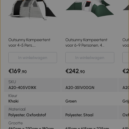
Outsunny Kampeertent
Outsunny Kampeertent
Out
voor 4-5 Pers.,
voor 6-9 Personen, 4
voo
verduisterbare ramen,
Kamers, Voortent,
kam
waterdicht, 180H x 460L x
Waterdicht,
wat
In winkelwagen
In winkelwagen
230B cm, Khaki/Oranje
615x615x225cm, Groen
615
€169
€242
€
,90
,90
SKU
A20-405V01KK
A20-351V00GN
A2
Kleur
Khaki
Groen
Grij
Materiaal
Polyester, Oxfordstof
Polyester, Staal
Oxf
Grootte
460cm x 230cm x 180cm
615cm x 615cm x 225cm
615