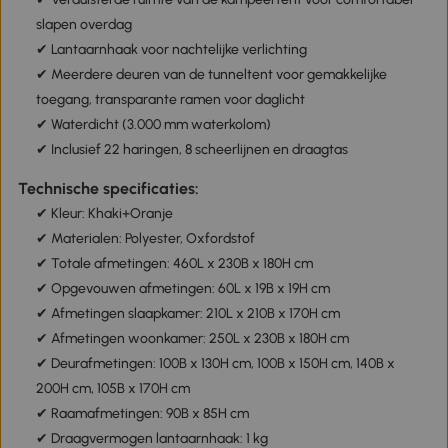
slapen overdag
✔ Lantaarnhaak voor nachtelijke verlichting
✔ Meerdere deuren van de tunneltent voor gemakkelijke
toegang, transparante ramen voor daglicht
✔ Waterdicht (3.000 mm waterkolom)
✔ Inclusief 22 haringen, 8 scheerlijnen en draagtas
Technische specificaties:
✔ Kleur: Khaki+Oranje
✔ Materialen: Polyester, Oxfordstof
✔ Totale afmetingen: 460L x 230B x 180H cm
✔ Opgevouwen afmetingen: 60L x 19B x 19H cm
✔ Afmetingen slaapkamer: 210L x 210B x 170H cm
✔ Afmetingen woonkamer: 250L x 230B x 180H cm
✔ Deurafmetingen: 100B x 130H cm, 100B x 150H cm, 140B x
200H cm, 105B x 170H cm
✔ Raamafmetingen: 90B x 85H cm
✔ Draagvermogen lantaarnhaak: 1 kg