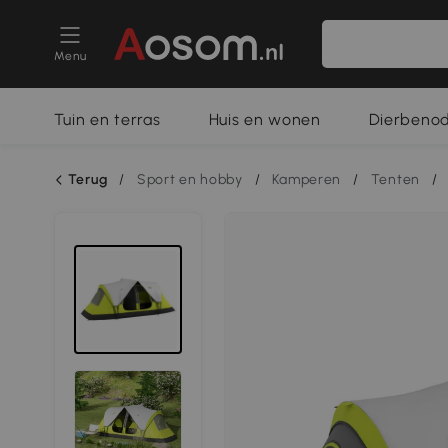
Menu
Tuin en terras
Huis en wonen
Dierbeno
Terug
/
Sport en hobby
/
Kamperen
/
Tenten
/