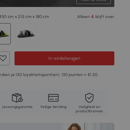
4
450 cm x 215 cm x 180 cm
Alleen
blijft over
In winkelwagen
dien je 130 loyaliteitspunt(en). 130 punten = €1,30,
Leveringsgarantie
Veilige betaling
Veiligheid en
productbronnen