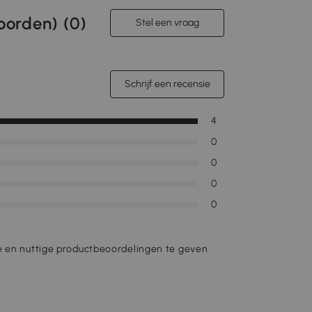
orden) (
0
)
Stel een vraag
Schrijf een recensie
4
0
0
0
0
e en nuttige productbeoordelingen te geven