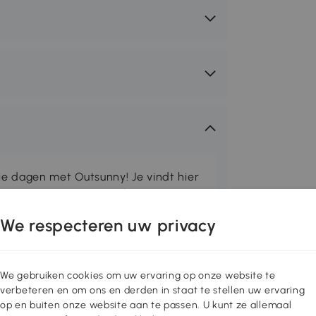
ie dagen met Outsunny! Je vindt hier
eine buitenruimtes comfortabeler te
asols, prielen en meer. Voor
We respecteren uw privacy
den we veel barbecues en
r tuinliefhebbers hebben we kassen
 voor gereedschap ontworpen. Met
We gebruiken cookies om uw ervaring op onze website te
g hebt om de buitentijd aangenaam
verbeteren en om ons en derden in staat te stellen uw ervaring
op en buiten onze website aan te passen. U kunt ze allemaal