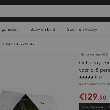
digdheden
Baby en kind
Sport en hobby
SKU:A20-422V00YG
Extra korting -€20
Outsunny cam
voor 6-8 per
5
(4)
Verzonden door A
€129
,90
Koop nu voor
€10