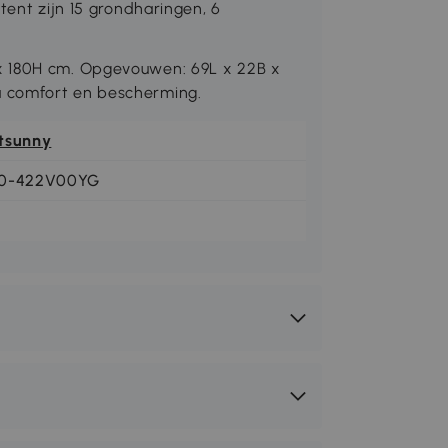
tent zijn 15 grondharingen, 6
x 180H cm. Opgevouwen: 69L x 22B x
 comfort en bescherming.
tsunny
0-422V00YG