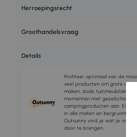
Herroepingsrecht
Groothandelsvraag
Details
Profiteer optimaal van de moo
veel producten om grote of kl
maken, zoals tuinmeubilair, par
momenten met gezelschap bie
campingproducten aan. En voo
in alle maten en bergruimtes
Outsunny vind je wat je nodi
door te brengen.