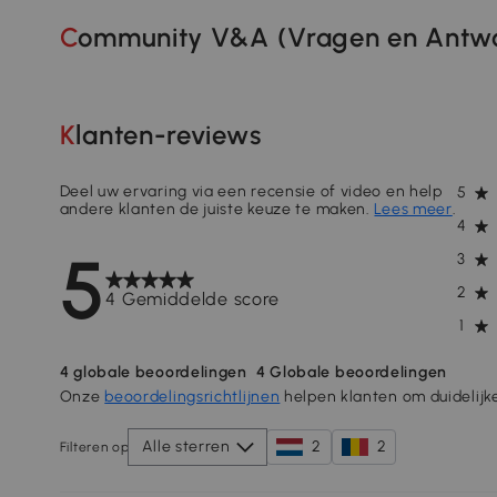
Community V&A (Vragen en Antwo
Klanten-reviews
Deel uw ervaring via een recensie of video en help
5
andere klanten de juiste keuze te maken.
Lees meer
.
4
5
3
2
4 Gemiddelde score
1
4
globale beoordelingen
4
Globale beoordelingen
Onze
beoordelingsrichtlijnen
helpen klanten om duidelijk
Alle sterren
2
2
Filteren op