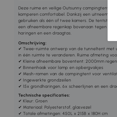
Deze ruime en veilige Outsunny campingtent me
kamperen comfortabel. Dankzij een uitneembare s
gebruiken als één of twee kamers. De tentsto
een afneembare regenkap bovenaan tegen nattig
haringen en een draagtas.
Omschrijving:
✔ Twee-ruimte ontwerp van de tunneltent met
in één ruimte te veranderen. Ruime afmeting vo
✔ Kleine afneembare boventent: 2000mm rege
✔ Binnenhaak voor lamp en opbergvakjes
✔ Mesh-ramen van de campingtent voor ventilat
✔ Ingewerkte grondzeilen
✔ 15x grondharingen, 6x scheerlijnen en een dra
Technische specificaties:
✔ Kleur: Groen
✔ Materiaal: Polyesterstof, glasvezel
✔ Totale afmetingen: 450L x 215B x 180H cm