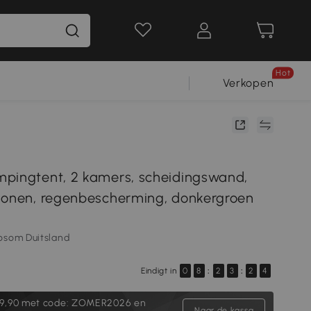
Hot
Verkopen
pingtent, 2 kamers, scheidingswand,
sonen, regenbescherming, donkergroen
osom Duitsland
Eindigt in
0
8
:
2
3
:
2
3
9,90
met code: ZOMER2026 en
Naar de kassa