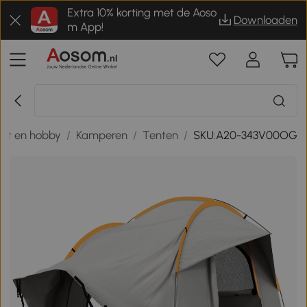
Extra 10% korting met de Aoso
Downloaden
m App!
ort en hobby
/
Kamperen
/
Tenten
/
SKU:A20-343V00OG