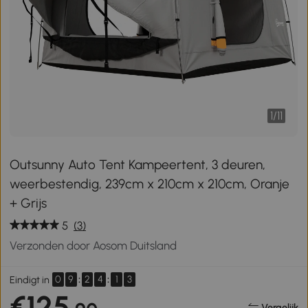
1
/
11
Outsunny Auto Tent Kampeertent, 3 deuren,
weerbestendig, 239cm x 210cm x 210cm, Oranje
+ Grijs
5
(3)
Verzonden door Aosom Duitsland
0
9
:
2
4
:
1
3
Eindigt in
€125
Vergelijk