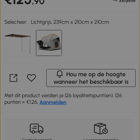
,90
Selecteer:
Lichtgrijs, 239cm x 210cm x 210cm
Hou me op de hoogte
wanneer het beschikbaar is
Met dit product verdien je 126 loyaliteitspunt(en). 126
punten = €1,26,
Aanmelden