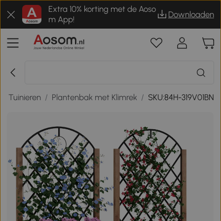
Extra 10% korting met de Aoso
Downloaden
m App!
/
Tuinieren
/
Plantenbak met Klimrek
/
SKU:84H-319V01BN