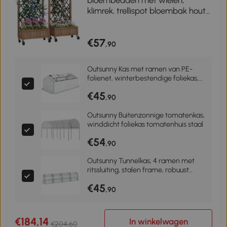
bloembedden met wielen,
klimrek, trellispot bloembak hout
52x25x97cm Bruin
€57
,90
Outsunny Kas met ramen van PE-
folienet, winterbestendige foliekas,
broeikas 180 x 90 x 70 cm wit
€45
,90
Outsunny Buitenzonnige tomatenkas,
winddicht foliekas tomatenhuis staal
€54
,90
Outsunny Tunnelkas, 4 ramen met
ritssluiting, stalen frame, robuust
dekzeil, transparant, 395 x 100 x 80
€45
cm
,90
€184,14
In winkelwagen
€204,60