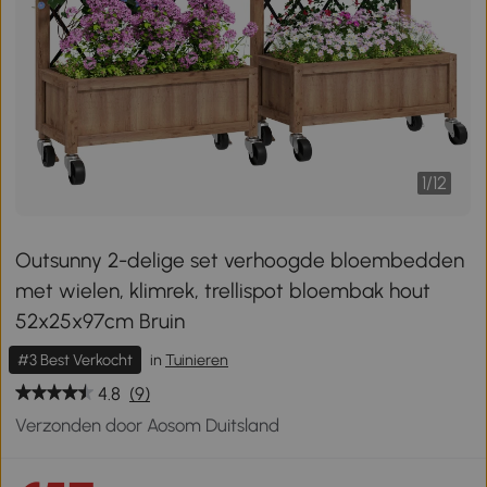
1
/
12
Outsunny 2-delige set verhoogde bloembedden
met wielen, klimrek, trellispot bloembak hout
52x25x97cm Bruin
#3 Best Verkocht
in
Tuinieren
4.8
(9)
Verzonden door Aosom Duitsland