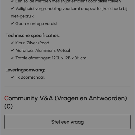
✔ Een solide metalen mes snijdt efficiënt door dikke takken
✔ Veiligheidsvergrendeling voorkomt onopzettelijke schade bij
niet-gebruik
✔ Geen montage vereist
Technische specificaties:
✔ Kleur: Zilver+Rood
✔ Materiaal: Aluminium, Metaal
✔ Totale afmetingen: 120L x 12B x 3H cm
Leveringsomvang:
✔ 1 x Boomschaar;
Community V&A (Vragen en Antwoorden)
(
0
)
Stel een vraag