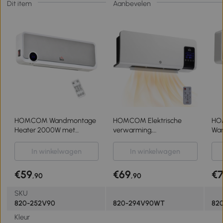
Dit item
Aanbevelen
HOMCOM Wandmontage
HOMCOM Elektrische
HO
Heater 2000W met
verwarming,
Wa
Afstandsbediening, 3 Modi,
wandmontage,
20
LED-display 12u Timer
zwenkfunctie, 2 modi,
ele
In winkelwagen
In winkelwagen
timer, LED-display, Wit
ven
tim
€59
€69
€
,90
,90
gla
SKU
820-252V90
820-294V90WT
82
Kleur