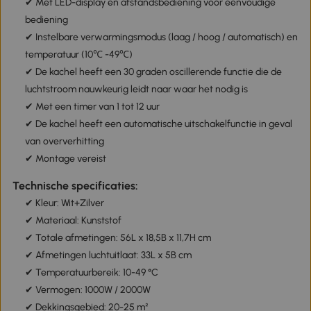
✔ Met LED-display en afstandsbediening voor eenvoudige
bediening
✔ Instelbare verwarmingsmodus (laag / hoog / automatisch) en
temperatuur (10℃ -49℃)
✔ De kachel heeft een 30 graden oscillerende functie die de
luchtstroom nauwkeurig leidt naar waar het nodig is
✔ Met een timer van 1 tot 12 uur
✔ De kachel heeft een automatische uitschakelfunctie in geval
van oververhitting
✔ Montage vereist
Technische specificaties:
✔ Kleur: Wit+Zilver
✔ Materiaal: Kunststof
✔ Totale afmetingen: 56L x 18,5B x 11,7H cm
✔ Afmetingen luchtuitlaat: 33L x 5B cm
✔ Temperatuurbereik: 10-49 °C
✔ Vermogen: 1000W / 2000W
✔ Dekkingsgebied: 20-25 m²