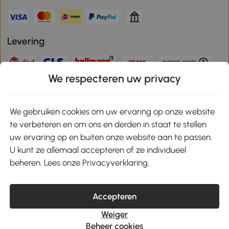
Levering
We respecteren uw privacy
Veilige betaling
We gebruiken cookies om uw ervaring op onze website
te verbeteren en om ons en derden in staat te stellen
Download de app en ontvang 10% korting!
uw ervaring op en buiten onze website aan te passen.
U kunt ze allemaal accepteren of ze individueel
Google Play
beheren. Lees onze Privacyverklaring.
Accepteren
klantenservice@aosom.nl
Weiger
MH Handel GmbH, Wendenstrasse 309, 20537 Hamburg
Beheer cookies
© 2021-2026 Aosom heeft alle rechten voorbehouden.