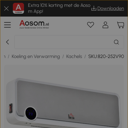
Extra 10% korting met de Aoso
Downloaden
m App!
nen
/
Koeling en Verwarming
/
Kachels
/
SKU:820-252V90