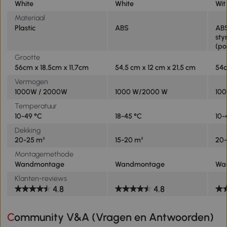
White
White
Wit
Materiaal
Plastic
ABS
ABS
sty
(po
Grootte
56cm x 18,5cm x 11,7cm
54,5 cm x 12 cm x 21,5 cm
54c
Vermogen
1000W / 2000W
1000 W/2000 W
10
Temperatuur
10-49 °C
18-45 °C
10-
Dekking
20-25 m²
15-20 m²
20-
Montagemethode
Wandmontage
Wandmontage
Wa
Klanten-reviews
4.8
4.8
Community V&A (Vragen en Antwoorden)