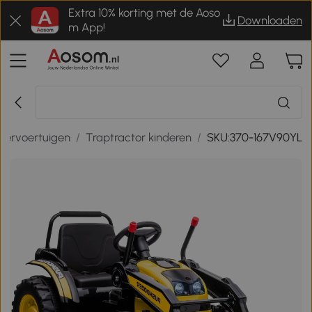
Extra 10% korting met de Aoso
Downloaden
m App!
dervoertuigen
/
Traptractor kinderen
/
SKU:370-167V90YL