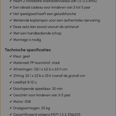
✔ Heeft 2 instelbare snelheidsniveaus van 1,5-2,5 km/u
✔ Een ideaal cadeau voor kinderen van 3 tot 5 jaar
✔ Het speelgoed heeft een geluidsfunctie
✔ Werkende koplampen voor een authentieke rijervaring
✔ Deze auto kan zowel vooruit als achteruit
✔ Met een handbediende schop
✔ Montage is nodig
Technische specificaties:
✔ Kleur: geel
✔ Materiaal: PP-kunststof, staal
✔ Afmetingen: 132 l x 62 b x 65 h cm
✔ Zitting: 32 l x 23 b x 33 h (vanaf de grond) cm
✔ Laadtijd: 8-12 u
✔ Doorlopende speelduur: 35 min
✔ Geschikt voor kinderen van 3-5 jaar.
✔ Motor: 15W
✔ Draagvermogen: 25 kg
✔ Gecertificeerd volgens EN71-1.2.3, EN62115