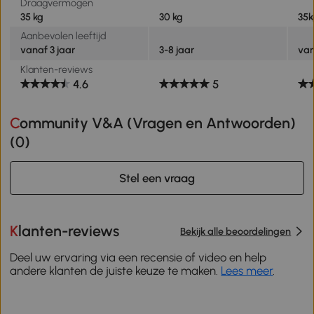
Draagvermogen
35 kg
30 kg
35k
Aanbevolen leeftijd
vanaf 3 jaar
3-8 jaar
van
Klanten-reviews
4.6
5
Community V&A (Vragen en Antwoorden)
(
0
)
Stel een vraag
Klanten-reviews
Bekijk alle beoordelingen
Deel uw ervaring via een recensie of video en help
andere klanten de juiste keuze te maken.
Lees meer
.