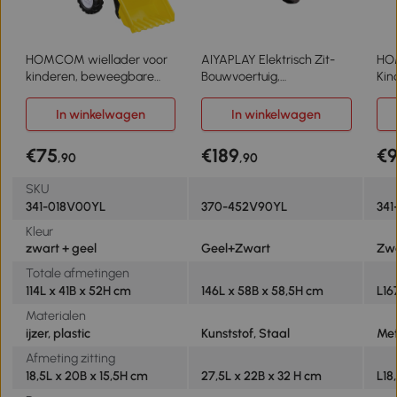
HOMCOM wiellader voor
AIYAPLAY Elektrisch Zit-
HO
kinderen, beweegbare
Bouwvoertuig,
Kin
schop, claxon,
Speelgoedgraafmachine
bes
pedaalaandrijving, vanaf 3
met Aanhanger, 3-8 Jaar,
van
In winkelwagen
In winkelwagen
jaar, metalen frame, geel,
Kunststof, Staal, Geel
tra
114 x 41 x 52 cm
€75
€189
€
,90
,90
SKU
341-018V00YL
370-452V90YL
341
Kleur
zwart + geel
Geel+Zwart
Zwa
Totale afmetingen
114L x 41B x 52H cm
146L x 58B x 58,5H cm
L16
Materialen
ijzer, plastic
Kunststof, Staal
Met
Afmeting zitting
18,5L x 20B x 15,5H cm
27,5L x 22B x 32 H cm
L18