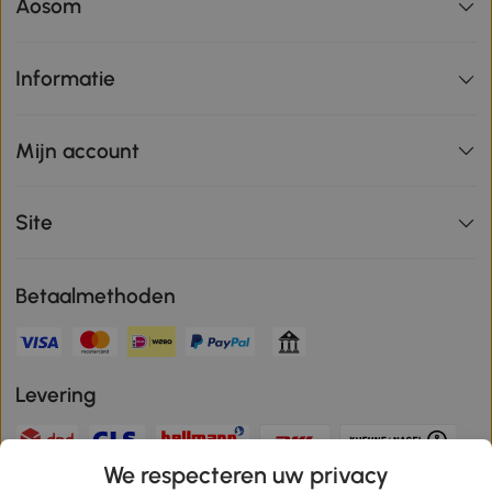
Aosom
Informatie
Mijn account
Site
Betaalmethoden
Levering
We respecteren uw privacy