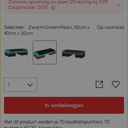
Zomerse opruiming nu open! 12% korting bij €129
Couponcode: ZO12
Selecteer:
Zwart+Groen+Paars, 110cm x
Op voorraad
40cm x 20cm
In winkelwagen
Met dit product verdien je 70 loyaliteitspunt(en). 70
punten = €0,70,
Aanmelden