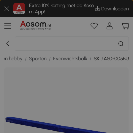
Extra 10% korting met de Aoso
Downloaden
m App!
t en hobby
/
Sporten
/
Evenwichtsbalk
/
SKU:A50-005BU