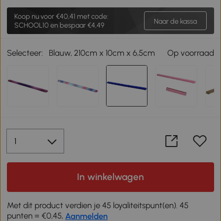
Koop nu voor
€40,41
met code:
Naar de kassa
SCHOOL10 en bespaar €4,49
Selecteer:
Blauw, 210cm x 10cm x 6,5cm
Op voorraad
In winkelwagen
Met dit product verdien je 45 loyaliteitspunt(en). 45
punten = €0,45,
Aanmelden