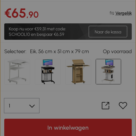
€65
,90
Vergelijk
Koop nu voor
€59,31
met code:
Naar de kassa
SCHOOL10 en bespaar €6,59
Selecteer:
Eik, 56 cm x 51 cm x 79 cm
Op voorraad
In winkelwagen