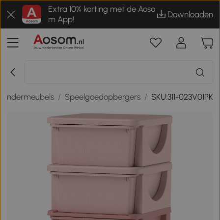
Extra 10% korting met de Aoso
Downloaden
m App!
Kindermeubels
/
Speelgoedopbergers
/
SKU:311-023V01PK