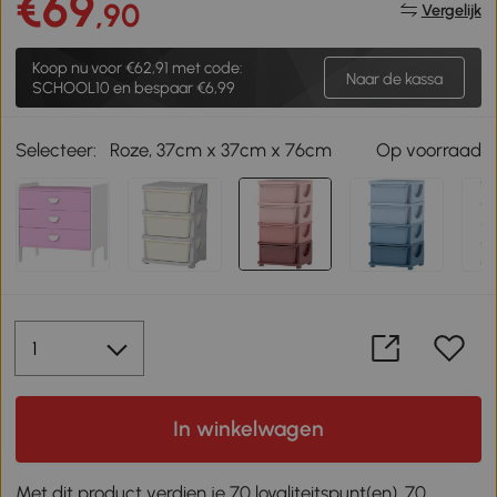
€69
,90
Vergelijk
Koop nu voor
€62,91
met code:
Naar de kassa
SCHOOL10 en bespaar €6,99
Selecteer:
Roze, 37cm x 37cm x 76cm
Op voorraad
In winkelwagen
Met dit product verdien je 70 loyaliteitspunt(en). 70