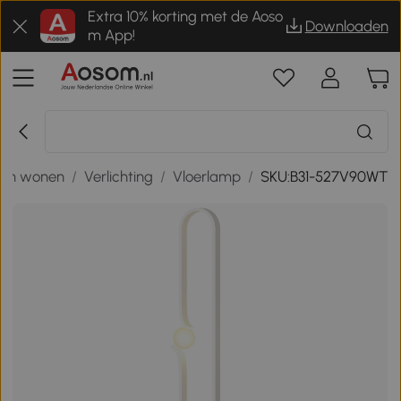
Extra 10% korting met de Aoso
Downloaden
m App!
 en wonen
/
Verlichting
/
Vloerlamp
/
SKU:B31-527V90WT