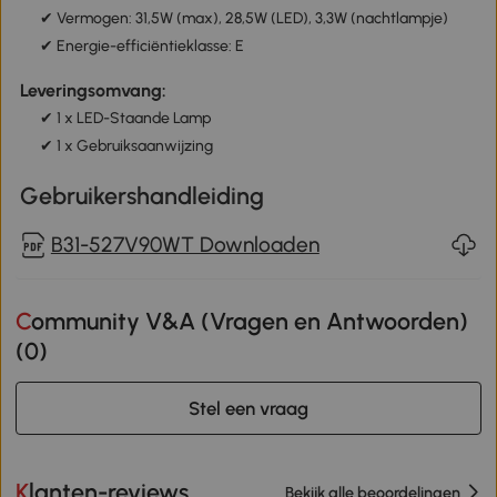
✔ Vermogen: 31,5W (max), 28,5W (LED), 3,3W (nachtlampje)
✔ Energie-efficiëntieklasse: E
Leveringsomvang:
✔ 1 x LED-Staande Lamp
✔ 1 x Gebruiksaanwijzing
Gebruikershandleiding
B31-527V90WT Downloaden
Community V&A (Vragen en Antwoorden)
(
0
)
Stel een vraag
Klanten-reviews
Bekijk alle beoordelingen