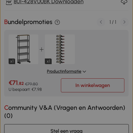
801-428V00BK Downloaden
Bundelpromoties
1
/
1
x1
x1
Productinformatie
€71
,82
€79,80
In winkelwagen
U bespaart: €7,98
Community V&A (Vragen en Antwoorden)
(
0
)
Stel een vraag