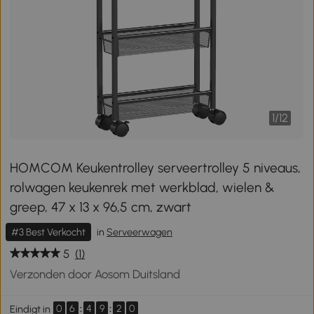
1
/
12
HOMCOM Keukentrolley serveertrolley 5 niveaus,
rolwagen keukenrek met werkblad, wielen &
greep, 47 x 13 x 96,5 cm, zwart
#3 Best Verkocht
in
Serveerwagen
5
(1)
Verzonden door Aosom Duitsland
0
6
:
4
9
:
2
0
Eindigt in