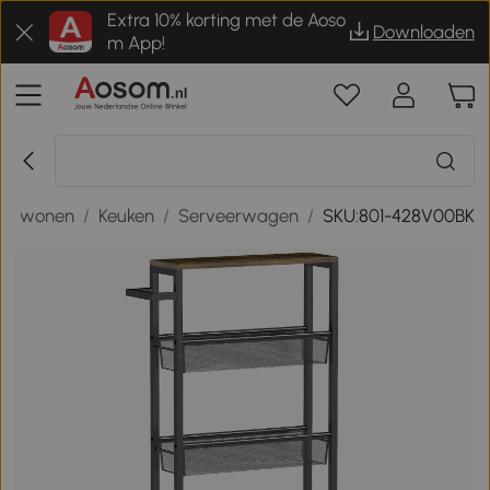
Extra 10% korting met de Aoso
Downloaden
m App!
 en wonen
/
Keuken
/
Serveerwagen
/
SKU:801-428V00BK