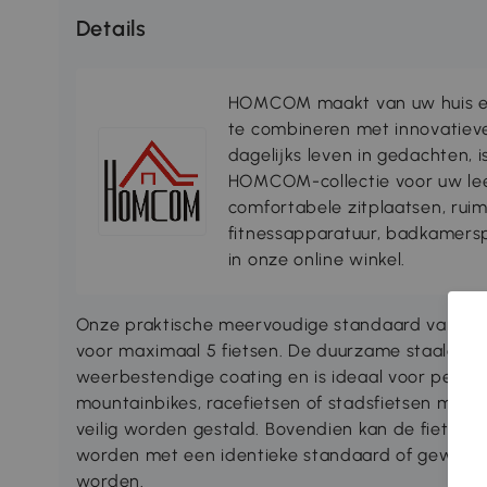
Details
HOMCOM maakt van uw huis ee
te combineren met innovatiev
dagelijks leven in gedachten, 
HOMCOM-collectie voor uw lee
comfortabele zitplaatsen, rui
fitnessapparatuur, badkamersp
in onze online winkel.
Onze praktische meervoudige standaard van HO
voor maximaal 5 fietsen. De duurzame staalconst
weerbestendige coating en is ideaal voor perman
mountainbikes, racefietsen of stadsfietsen me
veilig worden gestald. Bovendien kan de fietsen
worden met een identieke standaard of gewoon 
worden.