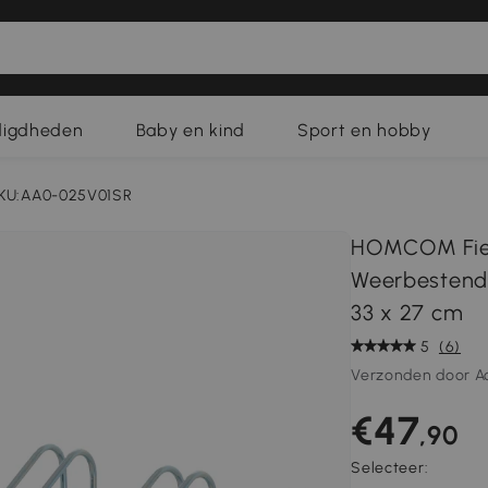
digdheden
Baby en kind
Sport en hobby
KU:AA0-025V01SR
HOMCOM Fiet
Weerbestendi
33 x 27 cm
5
(6)
Verzonden door A
€47
,90
Selecteer: