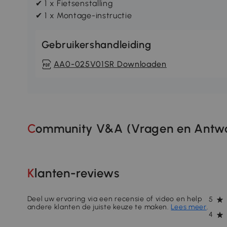
✔ 1 x Fietsenstalling
✔ 1 x Montage-instructie
Gebruikershandleiding
AA0-025V01SR Downloaden
Community V&A (Vragen en Antwo
Klanten-reviews
Deel uw ervaring via een recensie of video en help
5
andere klanten de juiste keuze te maken.
Lees meer
.
4