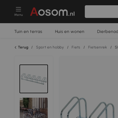
Menu
Tuin en terras
Huis en wonen
Dierbeno
Terug
/
Sport en hobby
/
Fiets
/
Fietsenrek
/
S