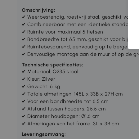
Omschrijving:
✔ Weerbestendig, roestvrij staal, geschikt voor 
✔ Combineerbaar met een identieke standaard o
✔ Ruimte voor maximaal 5 fietsen
✔ Bandbreedte tot 65 mm, geschikt voor bijna a
✔ Ruimtebesparend, eenvoudig op te bergen in d
✔ Eenvoudige montage aan de muur of op de g
Technische specificaties:
✔ Materiaal: Q235 staal
✔ Kleur: Zilver
✔ Gewicht: 6 kg
✔ Totale afmetingen: 145L x 33B x 27H cm
✔ Voor een bandbreedte tot 6,5 cm
✔ Afstand tussen houders: 25,5 cm
✔ Diameter houdbogen: Ø1,6 cm
✔ Afmetingen van het frame: 3L x 3B cm
Leveringsomvang: