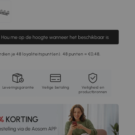
Hou me op de hoogte wanneer het beschikbaar is
rdien je 48 loyaliteitspunt(en). 48 punten = €0,48,
Leveringsgarantie
Veilige betaling
Veiligheid en
productbronnen