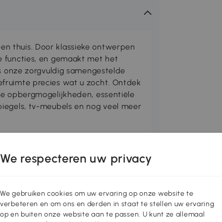
n thuis. Door klassieke ontwerpen
e functies, en gemaakt met het
is onze zorgvuldig samengestelde
fruimte precies wat u zocht. Ontdek
me opbergmogelijkheden, essentiële
iegels, tv-meubels en nog veel meer
MCOM biedt een veilige parkeerplaats
We respecteren uw privacy
ructie is voorzien van een
ent gebruik buitenshuis. Kinderfietsen,
t een bandbreedte tot 65 mm kunnen
We gebruiken cookies om uw ervaring op onze website te
stalling gemakkelijk gecombineerd
verbeteren en om ons en derden in staat te stellen uw ervaring
als een enkele standaard gebruikt
op en buiten onze website aan te passen. U kunt ze allemaal