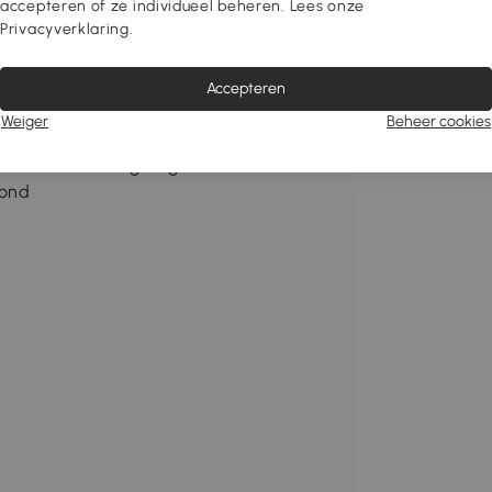
accepteren of ze individueel beheren. Lees onze
Privacyverklaring.
binnen- en buitengebruik
f als enkele standaard te gebruiken
Accepteren
Weiger
Beheer cookies
lle gangbare fietsen
e kelder of de garage
rond