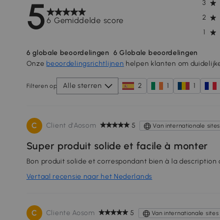
5
3
2
6 Gemiddelde score
1
6
globale beoordelingen
6
Globale beoordelingen
Onze
beoordelingsrichtlijnen
helpen klanten om duidelijk
Alle sterren
2
1
1
Filteren op
C
Client d'Aosom
5
Van internationale site
Super produit solide et facile à monter
Bon produit solide et correspondant bien à la description
Vertaal recensie naar het Nederlands
C
Cliente Aosom
5
Van internationale sites