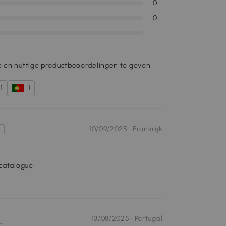
0
0
e en nuttige productbeoordelingen te geven
1
1
10/09/2025 ·
Frankrijk
s
 catalogue
13/08/2025 ·
Portugal