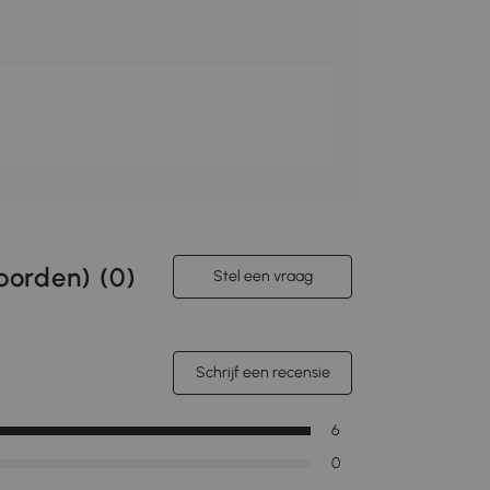
orden) (
0
)
Stel een vraag
Schrijf een recensie
6
0