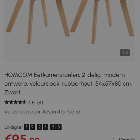
1
/
12
HOMCOM Eetkamerstoelen, 2-delig, modern
ontwerp, velourslook, rubberhout, 54x57x80 cm,
Zwart
4.8
(4)
Verzonden door Aosom Duitsland
1
9
:
2
1
:
3
7
Eindigt in
€95
Vergelijk