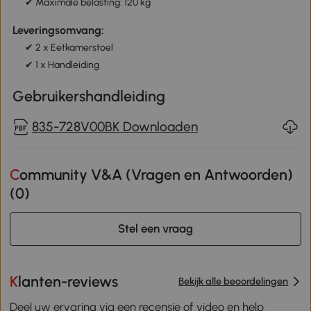
✔ Maximale belasting: 120 kg
Leveringsomvang:
✔ 2 x Eetkamerstoel
✔ 1 x Handleiding
Gebruikershandleiding
835-728V00BK Downloaden
Community V&A (Vragen en Antwoorden)
(
0
)
Stel een vraag
Klanten-reviews
Bekijk alle beoordelingen
Deel uw ervaring via een recensie of video en help