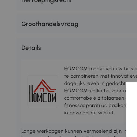
Herroepingsrecht
Groothandelsvraag
Details
HOMCOM maakt van uw huis ee
te combineren met innovatiev
dagelijks leven in gedachten, 
HOMCOM-collectie voor uw lee
comfortabele zitplaatsen, rui
fitnessapparatuur, badkamersp
in onze online winkel.
Lange werkdagen kunnen vermoeiend zijn, ma