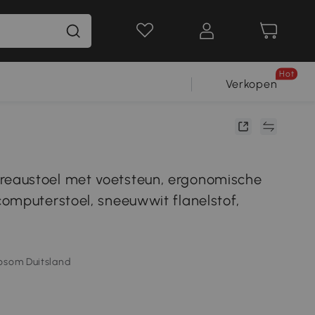
Hot
Verkopen
austoel met voetsteun, ergonomische
omputerstoel, sneeuwwit flanelstof,
osom Duitsland