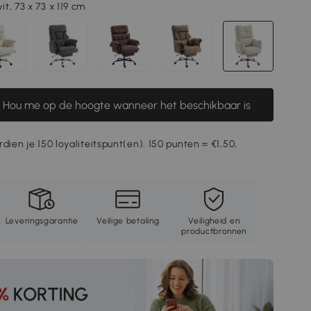
t, 73 x 73 x 119 cm
Hou me op de hoogte wanneer het beschikbaar is
dien je 150 loyaliteitspunt(en). 150 punten = €1,50,
Leveringsgarantie
Veilige betaling
Veiligheid en
productbronnen