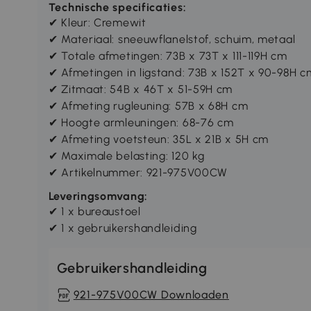
Technische specificaties:
✔ Kleur: Cremewit
✔ Materiaal: sneeuwflanelstof, schuim, metaal
✔ Totale afmetingen: 73B x 73T x 111-119H cm
✔ Afmetingen in ligstand: 73B x 152T x 90-98H c
✔ Zitmaat: 54B x 46T x 51-59H cm
✔ Afmeting rugleuning: 57B x 68H cm
✔ Hoogte armleuningen: 68-76 cm
✔ Afmeting voetsteun: 35L x 21B x 5H cm
✔ Maximale belasting: 120 kg
✔ Artikelnummer: 921-975V00CW
Leveringsomvang:
✔ 1 x bureaustoel
✔ 1 x gebruikershandleiding
Gebruikershandleiding
921-975V00CW Downloaden