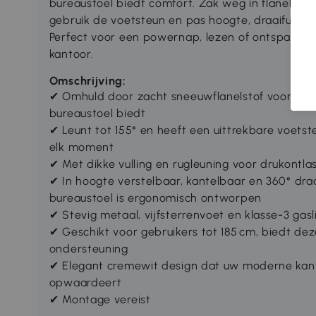
bureaustoel biedt comfort. Zak weg in flanelstof e
gebruik de voetsteun en pas hoogte, draaifuncti
Perfect voor een powernap, lezen of ontspannen
kantoor.
Omschrijving:
✔ Omhuld door zacht sneeuwflanelstof voor een
bureaustoel biedt
✔ Leunt tot 155° en heeft een uittrekbare voe
elk moment
✔ Met dikke vulling en rugleuning voor drukontlas
✔ In hoogte verstelbaar, kantelbaar en 360° dra
bureaustoel is ergonomisch ontworpen
✔ Stevig metaal, vijfsterrenvoet en klasse-3 gasl
✔ Geschikt voor gebruikers tot 185 cm, biedt de
ondersteuning
✔ Elegant cremewit design dat uw moderne kan
opwaardeert
✔ Montage vereist