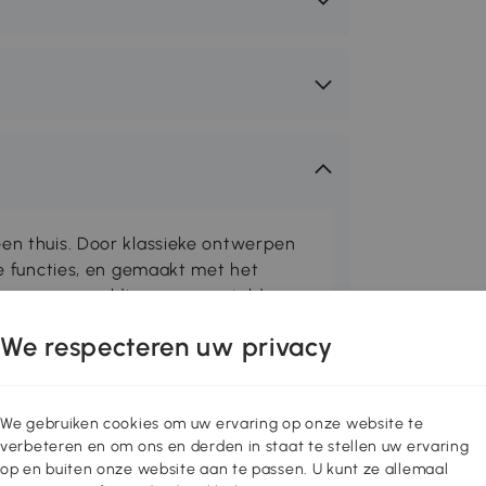
n thuis. Door klassieke ontwerpen
e functies, en gemaakt met het
is onze zorgvuldig samengestelde
fruimte precies wat u zocht. Ontdek
We respecteren uw privacy
me opbergmogelijkheden, essentiële
iegels, tv-meubels en nog veel meer
We gebruiken cookies om uw ervaring op onze website te
verbeteren en om ons en derden in staat te stellen uw ervaring
ar deze ergonomische HOMCOM-
op en buiten onze website aan te passen. U kunt ze allemaal