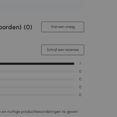
orden) (
0
)
Stel een vraag
Schrijf een recensie
1
0
0
0
0
e en nuttige productbeoordelingen te geven