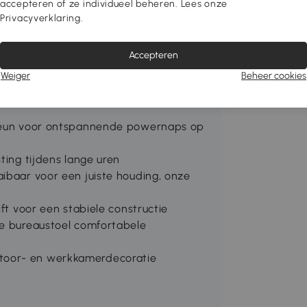
n vulling, leun tot 155° achterover,
accepteren of ze individueel beheren. Lees onze
Privacyverklaring.
e en schommeling individueel aan.
 – een ideale aanvulling voor uw
Accepteren
Weiger
Beheer cookies
 wolkenachtig zitcomfort dat deze
tsteun voor ontspannende powernaps op
ting tijdens lange uren
aibaar voor een juiste houding, onze
ift voor een stabiele constructie
ze bureaustoel comfortabele
toor- en werkkamerdecoratie