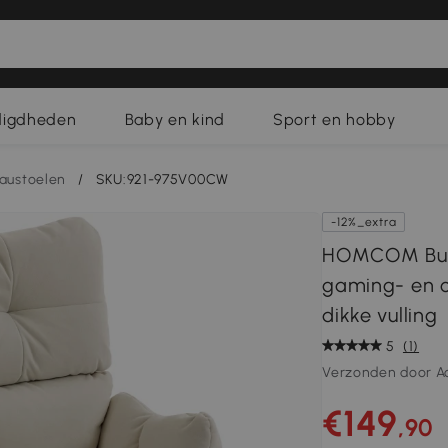
digdheden
Baby en kind
Sport en hobby
austoelen
/
SKU:921-975V00CW
-12%_extra
HOMCOM Bure
gaming- en c
dikke vulling
5
(1)
Verzonden door A
€149
,90