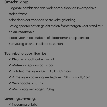
Omschrijving:
Elegante combinatie van walnoothoutlook en zwart gelakt
stalen frame
Kabeldoorvoer voor een nette kabelgeleiding
Stevig spaanplaat en gelakt stalen frame zorgen voor stabiliteit
en duurzaamheid
Ideaal voor in de studeer- of slaapkamer en op kantoor
Eenvoudig en snel in elkaar te zetten
Technische specificaties:
✔ Kleur: walnoothout en zwart
✔ Materiaal: spaanplaat, staal
✔ Totale afmetingen: 84 l x 45 b x 85 h cm
✔ Afmetingen bovenliggende plank: 78 l x 17 b x 11,7 cm
✔ Werkhoogte: 71,5 cm
✔ Max. draagvermogen: 20 kg
Leveringsomvang:
✔ 1 x computertafel