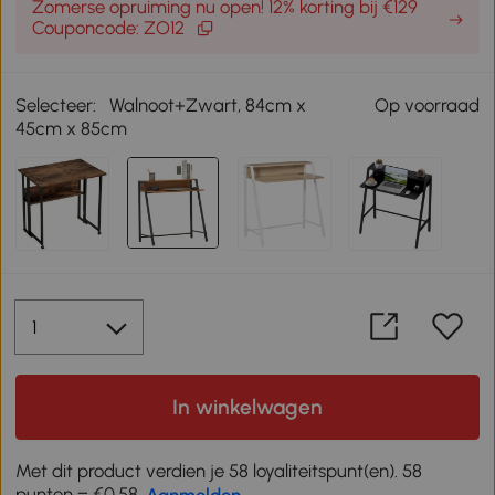
Zomerse opruiming nu open! 12% korting bij €129
Couponcode: ZO12
Selecteer:
Walnoot+Zwart, 84cm x
Op voorraad
45cm x 85cm
In winkelwagen
Met dit product verdien je 58 loyaliteitspunt(en). 58
punten = €0,58,
Aanmelden