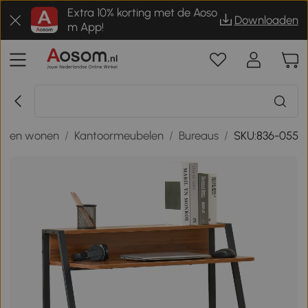
Extra 10% korting met de Aoso
Downloaden
m App!
is en wonen
/
Kantoormeubelen
/
Bureaus
/
SKU:836-055