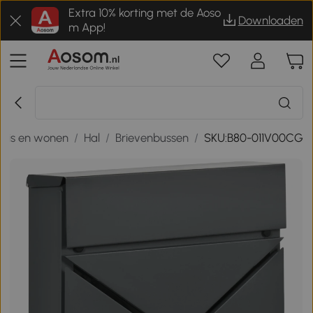
Extra 10% korting met de Aoso
Downloaden
m App!
Huis en wonen
/
Hal
/
Brievenbussen
/
SKU:B80-011V00CG