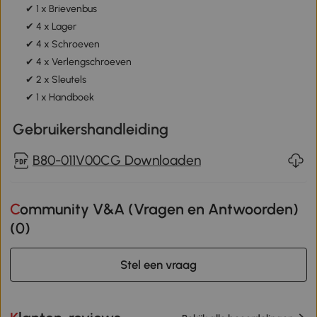
✔ 1 x Brievenbus
✔ 4 x Lager
✔ 4 x Schroeven
✔ 4 x Verlengschroeven
✔ 2 x Sleutels
✔ 1 x Handboek
Gebruikershandleiding
B80-011V00CG Downloaden
Community V&A (Vragen en Antwoorden)
(
0
)
Stel een vraag