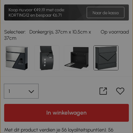
Koop nu voor
€49,19
met code:
Naar de kassa
KORTING12 en bespaar €6,71
Selecteer:
Donkergrijs, 37cm x 10,5cm x
Op voorraad
37cm
In winkelwagen
Met dit product verdien je 56 loyaliteitspunt(en). 56