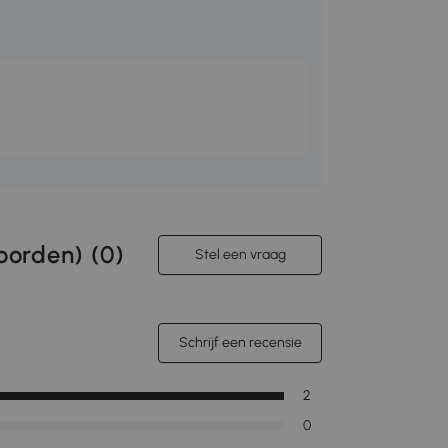
orden) (
0
)
Stel een vraag
Schrijf een recensie
2
0