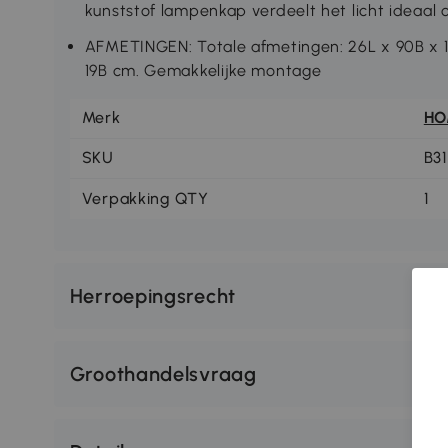
kunststof lampenkap verdeelt het licht ideaal 
AFMETINGEN: Totale afmetingen: 26L x 90B x 
19B cm. Gemakkelijke montage
Merk
H
SKU
B3
Verpakking QTY
1
Herroepingsrecht
Groothandelsvraag