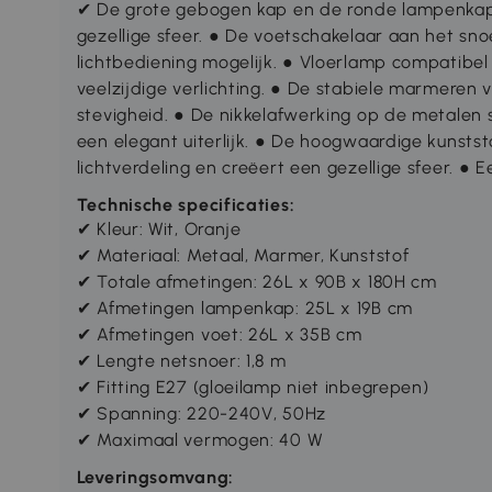
✔ De grote gebogen kap en de ronde lampenkap
gezellige sfeer. ● De voetschakelaar aan het s
lichtbediening mogelijk. ● Vloerlamp compatib
veelzijdige verlichting. ● De stabiele marmeren
stevigheid. ● De nikkelafwerking op de metalen
een elegant uiterlijk. ● De hoogwaardige kunsts
lichtverdeling en creëert een gezellige sfeer. ●
Technische specificaties:
✔ Kleur: Wit, Oranje
✔ Materiaal: Metaal, Marmer, Kunststof
✔ Totale afmetingen: 26L x 90B x 180H cm
✔ Afmetingen lampenkap: 25L x 19B cm
✔ Afmetingen voet: 26L x 35B cm
✔ Lengte netsnoer: 1,8 m
✔ Fitting E27 (gloeilamp niet inbegrepen)
✔ Spanning: 220-240V, 50Hz
✔ Maximaal vermogen: 40 W
Leveringsomvang: