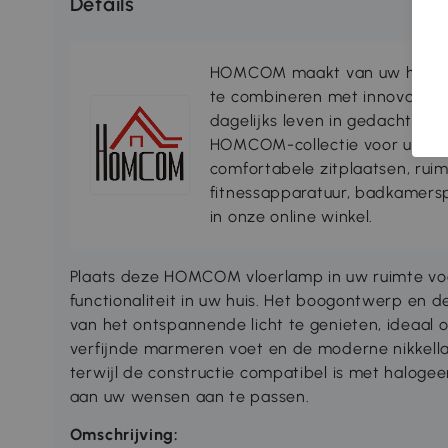
Details
HOMCOM maakt van uw huis ee
te combineren met innovatiev
dagelijks leven in gedachten, 
HOMCOM-collectie voor uw lee
comfortabele zitplaatsen, rui
fitnessapparatuur, badkamersp
in onze online winkel.
Plaats deze HOMCOM vloerlamp in uw ruimte voo
functionaliteit in uw huis. Het boogontwerp en
van het ontspannende licht te genieten, ideaal
verfijnde marmeren voet en de moderne nikkellaag
terwijl de constructie compatibel is met haloge
aan uw wensen aan te passen.
Omschrijving: