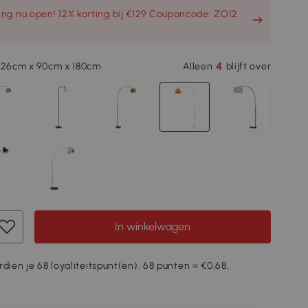
ng nu open! 12% korting bij €129 Couponcode: ZO12
4
, 26cm x 90cm x 180cm
Alleen
blijft over
In winkelwagen
rdien je 68 loyaliteitspunt(en). 68 punten = €0,68,