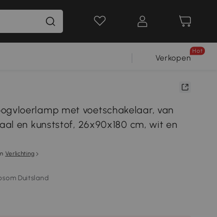
Hot
Verkopen
vloerlamp met voetschakelaar, van
al en kunststof, 26x90x180 cm, wit en
in
Verlichting
osom Duitsland