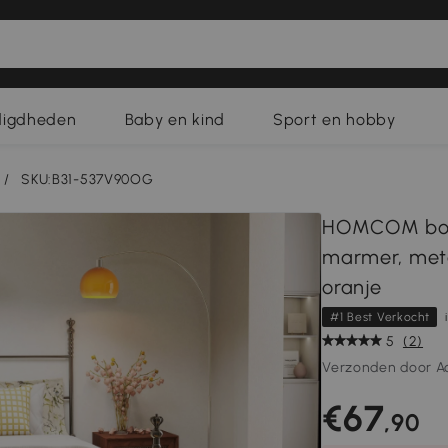
digdheden
Baby en kind
Sport en hobby
/
SKU:B31-537V90OG
HOMCOM boog
marmer, meta
oranje
#1 Best Verkocht
5
(2)
Verzonden door A
€67
,90