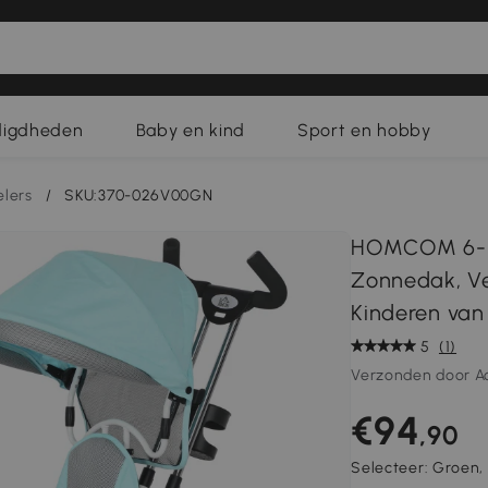
digdheden
Baby en kind
Sport en hobby
elers
/
SKU:370-026V00GN
HOMCOM 6-in
Zonnedak, Ve
Kinderen van 
5
(1)
Verzonden door A
€94
,90
Selecteer:
Groen,