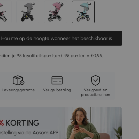
Hou me op de hoogte wanneer het beschikbaar is
rdien je 95 loyaliteitspunt(en). 95 punten = €0,95,
Leveringsgarantie
Veilige betaling
Veiligheid en
productbronnen