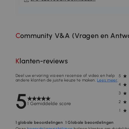
Community V&A (Vragen en Antwo
Klanten-reviews
Deel uw ervaring via een recensie of video en help
5
andere klanten de juiste keuze te maken.
Lees meer
.
4
5
3
2
1 Gemiddelde score
1
1
globale beoordelingen
1
Globale beoordelingen
Onze
beoordelingsrichtlijnen
helpen klanten om duidelijk