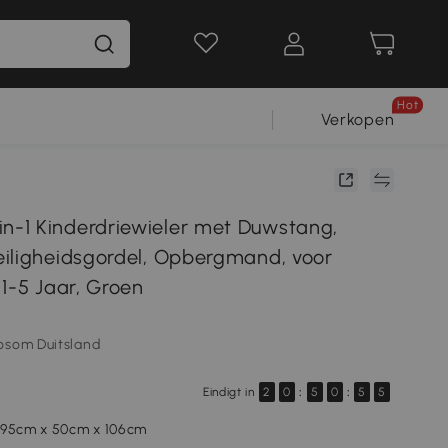
Hot
Verkopen
-1 Kinderdriewieler met Duwstang,
iligheidsgordel, Opbergmand, voor
1-5 Jaar, Groen
osom Duitsland
Eindigt in
2
0
:
5
0
:
5
4
 95cm x 50cm x 106cm