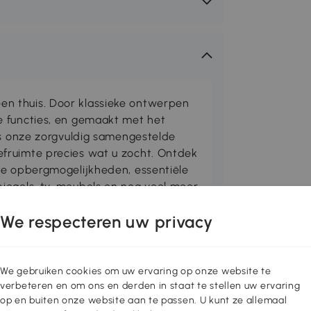
n thuis. Door klassieke ontwerpen
e functies, en gemaakt met het
is onze zorgvuldig samengestelde
fruimte precies wat u zocht. Ontdek
me opbergmogelijkheden, essentiële
iegels, tv-meubels en nog veel meer
We respecteren uw privacy
an HOMCOM, die uw kleintjes helpt om
 te verkennen! Het stevige metalen
We gebruiken cookies om uw ervaring op onze website te
ielen voor perfect evenwicht zorgen. De
verbeteren en om ons en derden in staat te stellen uw ervaring
 voor comfort en veiligheid. Het
op en buiten onze website aan te passen. U kunt ze allemaal