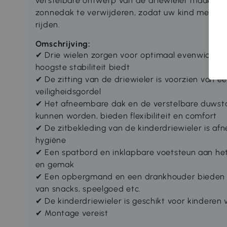
verstelbare ontwerp van de driewieler maakt he
zonnedak te verwijderen, zodat uw kind met gro
rijden.
Omschrijving:
✔ Drie wielen zorgen voor optimaal evenwicht, t
hoogste stabiliteit biedt
✔ De zitting van de driewieler is voorzien van e
veiligheidsgordel
✔ Het afneembare dak en de verstelbare duwsta
kunnen worden, bieden flexibiliteit en comfort
✔ De zitbekleding van de kinderdriewieler is a
hygiëne
✔ Een spatbord en inklapbare voetsteun aan he
en gemak
✔ Een opbergmand en een drankhouder bieden 
van snacks, speelgoed etc.
✔ De kinderdriewieler is geschikt voor kinderen 
✔ Montage vereist