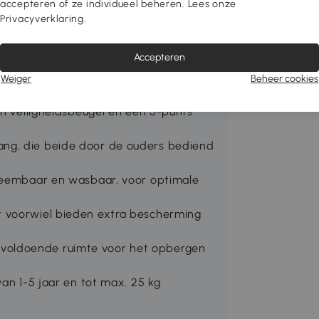
t mogelijk om het stuur en het
accepteren of ze individueel beheren. Lees onze
eiend zelfvertrouwen onafhankelijk kan
Privacyverklaring.
Accepteren
erwijl het solide metalen frame de
Weiger
Beheer cookies
en veiligheidsbeugel en een 5-punts
ng, die beide door de ouders bediend
fneembaar en wasbaar, voor optimale
t voorwiel bieden extra bescherming
voldoende ruimte voor het opbergen
van 1-5 jaar en tot max. 25 kg