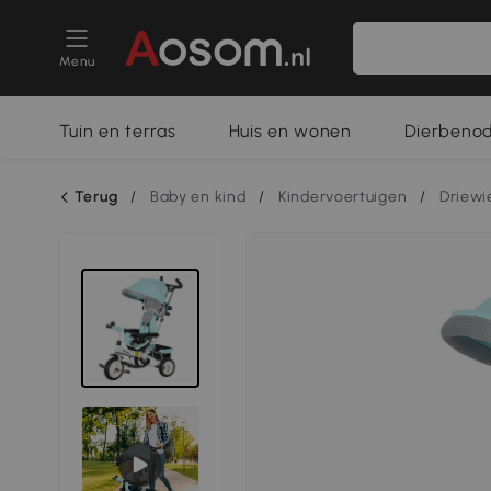
Menu
Tuin en terras
Huis en wonen
Dierbeno
Terug
/
Baby en kind
/
Kindervoertuigen
/
Driewi