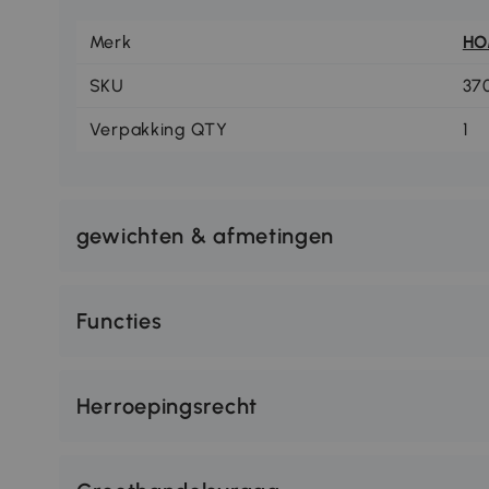
Merk
H
SKU
37
Verpakking QTY
1
gewichten & afmetingen
Functies
Herroepingsrecht