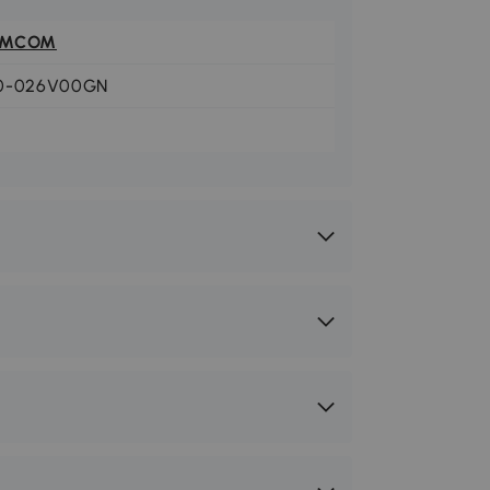
OMCOM
0-026V00GN