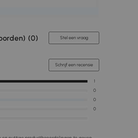
orden) (
0
)
Stel een vraag
Schrijf een recensie
1
0
0
0
e en nuttige productbeoordelingen te geven