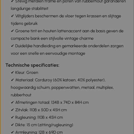
✔ Stevig metalen frame en poten van rubberhout garanderen
langdurige stabiliteit
✔ Viltglijders beschermen de vloer tegen krassen en slijtage
tijdens gebruik
✔ Groene tint en houten lattenaccent aan de basis geven de
compacte bank een stijlvolle vintage charme
✔ Duidelijke handleiding en gemarkeerde onderdelen zorgen
voor een snelle en eenvoudige montage
Technische specificaties:
✔ Kleur: Groen
✔ Materiaal: Corduroy (60% katoen, 40% polyester),
hoogwaardig schuim, poppenwatten, metaal, multiplex,
rubberhout
✔ Afmetingen totaal: 134B x 74D x 84H cm
✔ Zitvlak: 110B x 50D x 45H cm
✔ Rugleuning: 110B x 45H cm
✔ Dikte: 15 cm (zitting/rugleuning)
✔ Armleuning: 12B x 69D cm