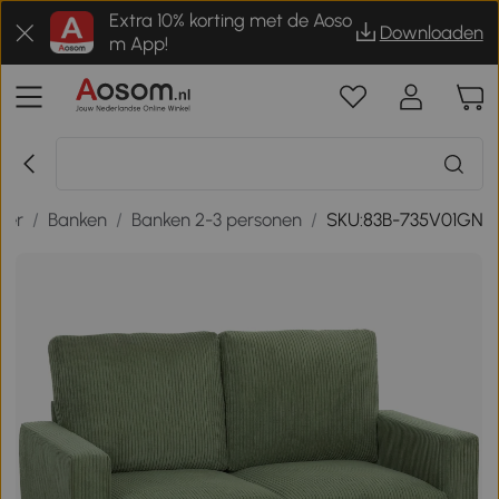
Extra 10% korting met de Aoso
Downloaden
m App!
mer
/
Banken
/
Banken 2-3 personen
/
SKU:83B-735V01GN