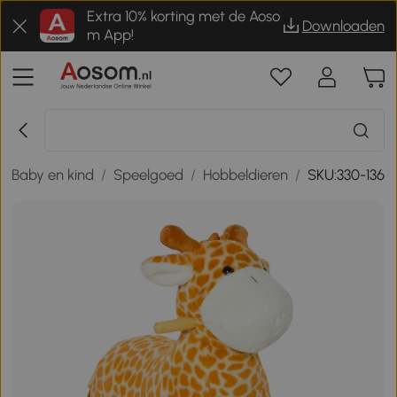
Extra 10% korting met de Aoso
Downloaden
m App!
/
Baby en kind
/
Speelgoed
/
Hobbeldieren
/
SKU:330-136