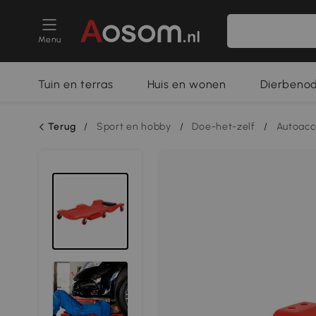
Menu
Tuin en terras
Huis en wonen
Dierbeno
Terug
/
Sport en hobby
/
Doe-het-zelf
/
Autoacc