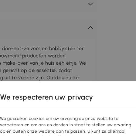
 doe-het-zelvers en hobbyisten ter
ouwmarktproducten worden
en make-over van je huis een eitje. We
 gericht op de essentie, zodat
g uit te voeren zijn. Ontdek nu de
en in onze DURHAND online winkel.
We respecteren uw privacy
onder uw auto kunt werken met de
uurzaam kunststof voor langdurig
t zich aan uw lichaamsvorm aanpast.
We gebruiken cookies om uw ervaring op onze website te
ersteuning en voorkomt overbelasting.
verbeteren en om ons en derden in staat te stellen uw ervaring
op en buiten onze website aan te passen. U kunt ze allemaal
wee vakken aan elke zijde zorgen voor