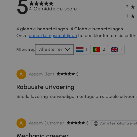
5
2
4 Gemiddelde score
1
4
globale beoordelingen
4
Globale beoordelingen
Onze
beoordelingsrichtlijnen
helpen klanten om duidelijk
Alle sterren
1
2
1
Filteren op
A
Aosom Klant
5
Robuuste uitvoering
Snelle levering, eenvoudige montage en stabiele uitvoeri
A
Aosom Customer
5
Van internationale si
Mechanic creeper