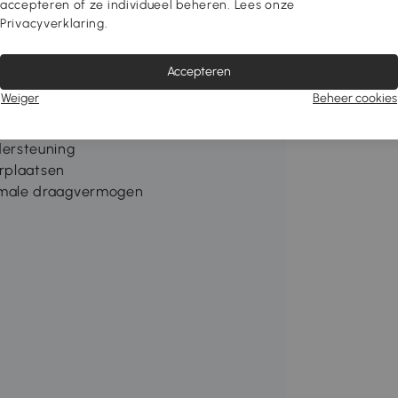
accepteren of ze individueel beheren. Lees onze
Privacyverklaring.
e lichaamsvorm en optimale comfort
Accepteren
Weiger
Beheer cookies
 voor een lange levensduur
ersteuning
erplaatsen
imale draagvermogen