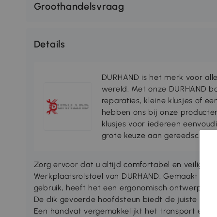
Groothandelsvraag
Details
DURHAND is het merk voor alle
wereld. Met onze DURHAND b
reparaties, kleine klusjes of e
hebben ons bij onze producten
klusjes voor iedereen eenvoudi
grote keuze aan gereedschapp
Zorg ervoor dat u altijd comfortabel en veilig 
Werkplaatsrolstoel van DURHAND. Gemaakt van d
gebruik, heeft het een ergonomisch ontwerp da
De dik gevoerde hoofdsteun biedt de juiste ond
Een handvat vergemakkelijkt het transport en t