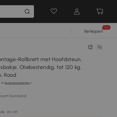
Hot
Verkopen
tage-Rollbrett met Hoofdsteun,
bakje, Oliebestendig, tot 120 kg,
, Rood
in
Autoaccessoires
osom Duitsland
,90
31% Off