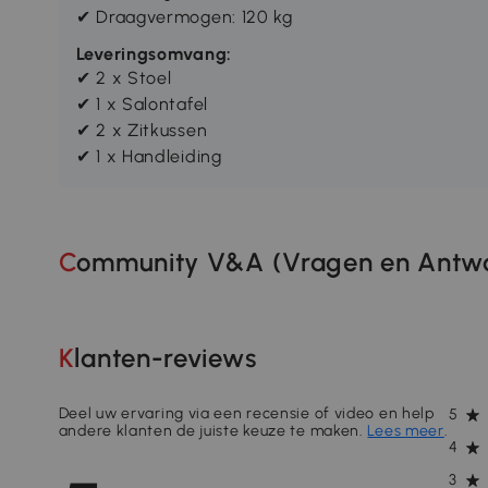
✔ Draagvermogen: 120 kg
Leveringsomvang:
✔ 2 x Stoel
✔ 1 x Salontafel
✔ 2 x Zitkussen
✔ 1 x Handleiding
Community V&A (Vragen en Antwo
Klanten-reviews
Deel uw ervaring via een recensie of video en help
5
andere klanten de juiste keuze te maken.
Lees meer
.
4
3