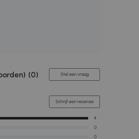
orden) (
0
)
Stel een vraag
Schrijf een recensie
4
0
0