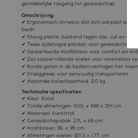
gemakkelijke toegang tot gereedschap.
Omschrijving:
✔ Ergonomisch ontwerp dat zich aanpast aan d
biedt
✔ Stevig plastic, bestand tegen olie, vuil en vet
✔ Twee zijdelingse planken voor gereedschap
✔ Gewatteerde hoofdsteun voor comfort en ond
✔ Zes soepel rollende wielen voor moeiteloos v
✔ Ronde gaten in de bodem verhogen het max
✔ Draaggreep voor eenvoudig transporteren
✔ Maximale belastbaarheid: 120 kg
Technische specificaties:
✔ Kleur: Rood
✔ Totale afmetingen: 100L x 48B x 12H cm
✔ Materiaal: Kunststof
✔ Gereedschapsbak: 27L x 6B cm
✔ Hoofdsteun: 18L x 9B cm
✔ Afmetingen wielen: Ø7,5 x 1,7T cm