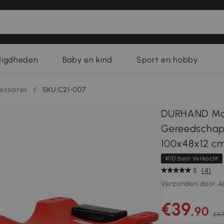
digdheden
Baby en kind
Sport en hobby
essoires
/
SKU:C21-007
DURHAND Mon
Gereedschaps
100x48x12 cm
#10 Best Verkocht
5
(4)
Verzonden door A
€39
,90
€57