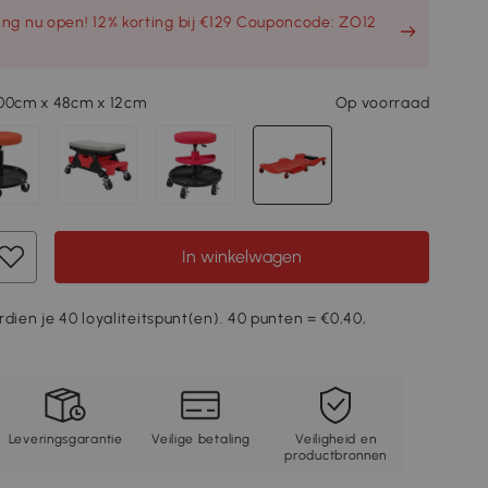
ng nu open! 12% korting bij €129 Couponcode: ZO12
100cm x 48cm x 12cm
Op voorraad
In winkelwagen
rdien je 40 loyaliteitspunt(en). 40 punten = €0,40,
Leveringsgarantie
Veilige betaling
Veiligheid en
productbronnen