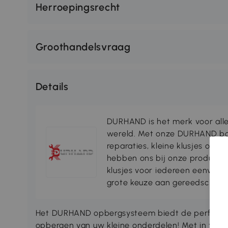
Herroepingsrecht
Groothandelsvraag
Details
DURHAND is het merk voor alle
wereld. Met onze DURHAND b
reparaties, kleine klusjes of e
hebben ons bij onze producten
klusjes voor iedereen eenvoudi
grote keuze aan gereedschapp
Het DURHAND opbergsysteem biedt de perfecte 
opbergen van uw kleine onderdelen! Met in totaa