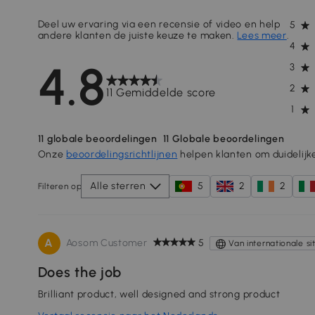
Deel uw ervaring via een recensie of video en help
5
andere klanten de juiste keuze te maken.
Lees meer
.
4
4.8
3
2
11 Gemiddelde score
1
11
globale beoordelingen
11
Globale beoordelingen
Onze
beoordelingsrichtlijnen
helpen klanten om duidelijk
Alle sterren
5
2
2
Filteren op
A
Aosom Customer
5
Van internationale si
Does the job
Brilliant product, well designed and strong product