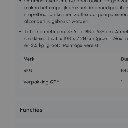
Optimaal overzicht: De open boxen zorgen voor
maken het mogelijk om snel de benodigde item
stapelbaar en kunnen ze flexibel georganisee
afzonderlijk gebruikt worden.
Totale afmetingen: 37,5L x 18B x 63H cm. Afmet
cm (klein), 15,5L x 10B x 7,2H cm (groot). Maxima
en 2,5 kg (groot). Montage vereist.
Merk
Du
SKU
B4
Verpakking QTY
1
Functies