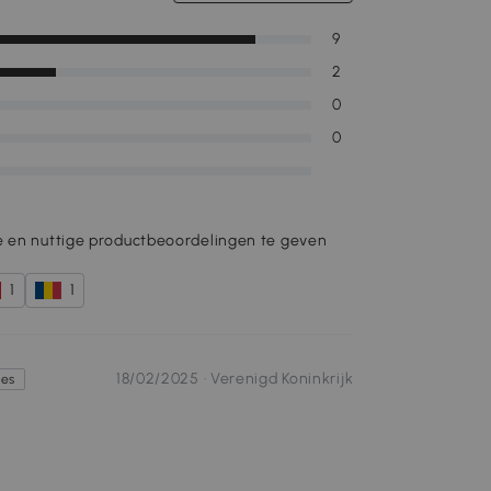
9
2
0
0
e en nuttige productbeoordelingen te geven
1
1
18/02/2025 ·
Verenigd Koninkrijk
tes