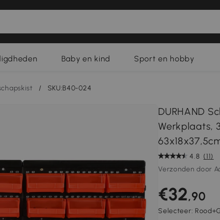
digdheden
Baby en kind
Sport en hobby
chapskist
/
SKU:B40-024
DURHAND Sch
Werkplaats, 
63x18x37,5c
4.8
(11)
Verzonden door A
€32
,90
Selecteer:
Rood+G