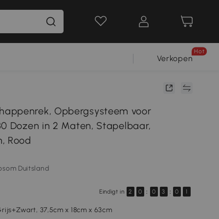
Hot
Verkopen
appenrek, Opbergsysteem voor
30 Dozen in 2 Maten, Stapelbaar,
m, Rood
osom Duitsland
Eindigt in
2
0
:
0
3
:
0
0
rijs+Zwart, 37,5cm x 18cm x 63cm