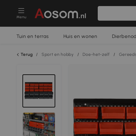
Menu
Tuin en terras
Huis en wonen
Dierbeno
Terug
/
Sport en hobby
/
Doe-het-zelf
/
Gereeds