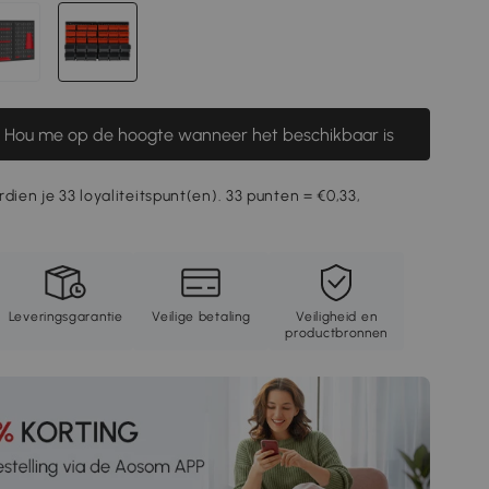
Hou me op de hoogte wanneer het beschikbaar is
dien je 33 loyaliteitspunt(en). 33 punten = €0,33,
Leveringsgarantie
Veilige betaling
Veiligheid en
productbronnen