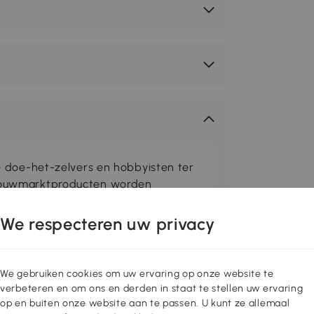
 doe-het-zelvers en hobbyisten ter
ouwmarktproducten worden
en make-over van je huis een eitje. We
 gericht op de essentie, zodat
We respecteren uw privacy
g uit te voeren zijn. Ontdek nu de
en in onze DURHAND online winkel.
We gebruiken cookies om uw ervaring op onze website te
verbeteren en om ons en derden in staat te stellen uw ervaring
oplossing voor het georganiseerd
op en buiten onze website aan te passen. U kunt ze allemaal
l 30 dozen in twee verschillende