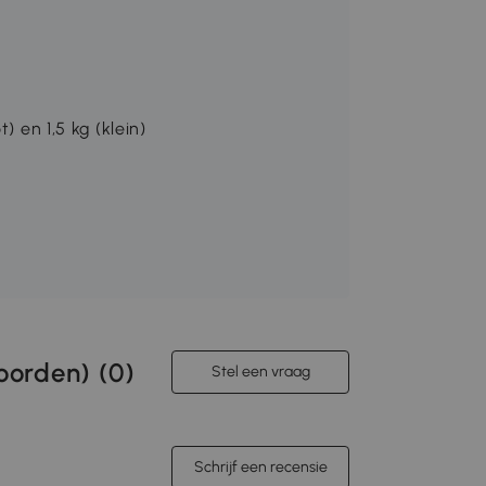
) en 1,5 kg (klein)
orden) (
0
)
Stel een vraag
Schrijf een recensie