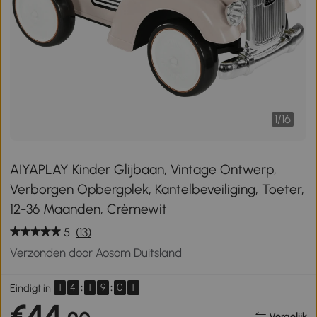
1
/
16
AIYAPLAY Kinder Glijbaan, Vintage Ontwerp,
Verborgen Opbergplek, Kantelbeveiliging, Toeter,
12-36 Maanden, Crèmewit
5
(13)
Verzonden door Aosom Duitsland
1
4
:
1
9
:
0
1
Eindigt in
€44
Vergelijk