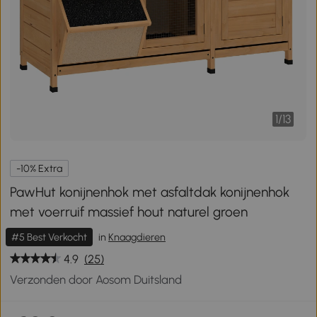
1
/
13
-10% Extra
PawHut konijnenhok met asfaltdak konijnenhok
met voerruif massief hout naturel groen
#5 Best Verkocht
in
Knaagdieren
4.9
(25)
Verzonden door Aosom Duitsland