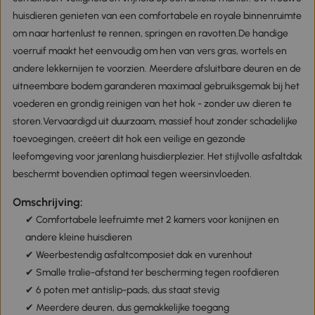
huisdieren genieten van een comfortabele en royale binnenruimte
om naar hartenlust te rennen, springen en ravotten.De handige
voerruif maakt het eenvoudig om hen van vers gras, wortels en
andere lekkernijen te voorzien. Meerdere afsluitbare deuren en de
uitneembare bodem garanderen maximaal gebruiksgemak bij het
voederen en grondig reinigen van het hok - zonder uw dieren te
storen.Vervaardigd uit duurzaam, massief hout zonder schadelijke
toevoegingen, creëert dit hok een veilige en gezonde
leefomgeving voor jarenlang huisdierplezier. Het stijlvolle asfaltdak
beschermt bovendien optimaal tegen weersinvloeden.
Omschrijving:
✔
Comfortabele leefruimte met 2 kamers voor konijnen en
andere kleine huisdieren
✔
Weerbestendig asfaltcomposiet dak en vurenhout
✔
Smalle tralie-afstand ter bescherming tegen roofdieren
✔
6 poten met antislip-pads, dus staat stevig
✔
Meerdere deuren, dus gemakkelijke toegang