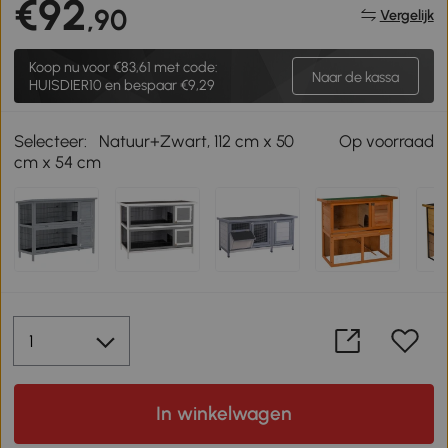
€92
,90
Vergelijk
Koop nu voor
€83,61
met code:
Naar de kassa
HUISDIER10 en bespaar €9,29
Selecteer:
Natuur+Zwart, 112 cm x 50
Op voorraad
cm x 54 cm
In winkelwagen