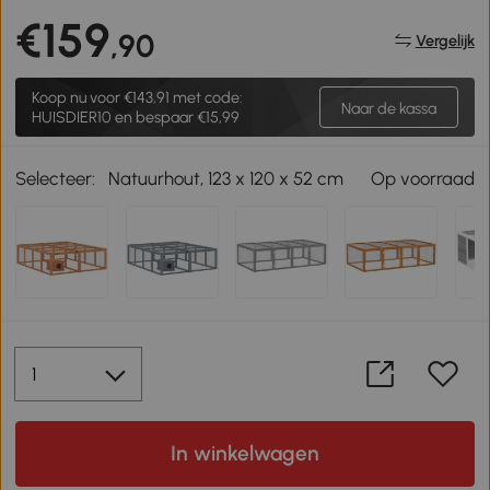
€159
,90
Vergelijk
Koop nu voor
€143,91
met code:
Naar de kassa
HUISDIER10 en bespaar €15,99
Selecteer:
Natuurhout, 123 x 120 x 52 cm
Op voorraad
In winkelwagen