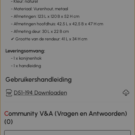
- Kleur: naturel
- Materiaal: Vurenhout, metaal
- Afmetingen: 123 L x 120 B x 52 H cm
- Afmetingen hoofdhuis: 42,5 L x 42,5 B x 47 H cm
- Afmeting deur: 30 L x 22 B cm
✔ Grootte van de rendeur: 41 L x 34 H cm
Leveringsomvang:
- 1 x konijnenhok
- 1 x handleiding
Gebruikershandleiding
D51-194 Downloaden
Community V&A (Vragen en Antwoorden)
(
0
)