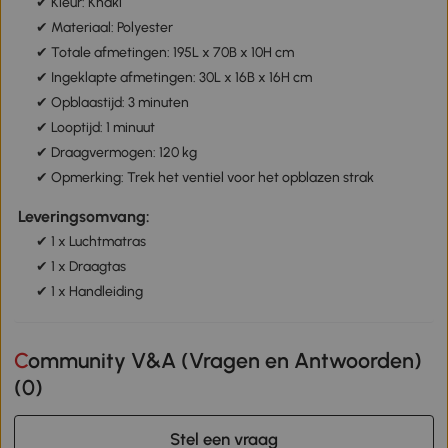
✔ Kleur: Khaki
✔ Materiaal: Polyester
✔ Totale afmetingen: 195L x 70B x 10H cm
✔ Ingeklapte afmetingen: 30L x 16B x 16H cm
✔ Opblaastijd: 3 minuten
✔ Looptijd: 1 minuut
✔ Draagvermogen: 120 kg
✔ Opmerking: Trek het ventiel voor het opblazen strak
Leveringsomvang:
✔ 1 x Luchtmatras
✔ 1 x Draagtas
✔ 1 x Handleiding
Community V&A (Vragen en Antwoorden)
(
0
)
Stel een vraag