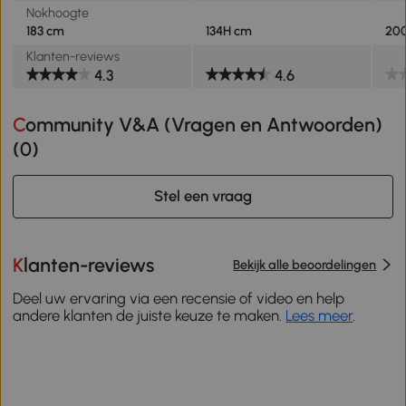
Nokhoogte
183 cm
134H cm
20
Klanten-reviews
4.3
4.6
Community V&A (Vragen en Antwoorden)
(
0
)
Stel een vraag
Klanten-reviews
Bekijk alle beoordelingen
Deel uw ervaring via een recensie of video en help
andere klanten de juiste keuze te maken.
Lees meer
.