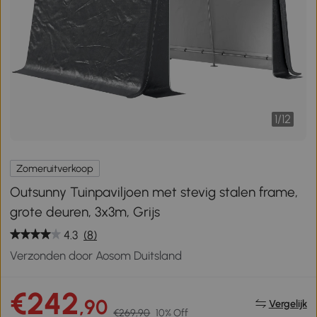
1
/
12
Zomeruitverkoop
Outsunny Tuinpaviljoen met stevig stalen frame,
grote deuren, 3x3m, Grijs
4.3
(8)
Verzonden door Aosom Duitsland
€242
,90
Vergelijk
€269,90
10% Off