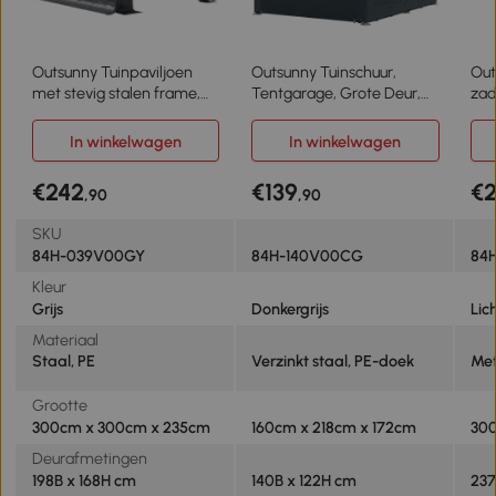
Outsunny Tuinpaviljoen
Outsunny Tuinschuur,
Out
met stevig stalen frame,
Tentgarage, Grote Deur,
zad
grote deuren, 3x3m, Grijs
Roestvrij Metalen Frame,
opb
160x218x172 cm,
ram
In winkelwagen
In winkelwagen
Donkergrijs
fol
voo
€242
€139
€
,90
,90
447
SKU
84H-039V00GY
84H-140V00CG
84
Kleur
Grijs
Donkergrijs
Lich
Materiaal
Staal, PE
Verzinkt staal, PE-doek
Met
Grootte
300cm x 300cm x 235cm
160cm x 218cm x 172cm
30
Deurafmetingen
198B x 168H cm
140B x 122H cm
237