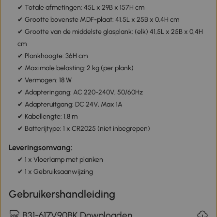
✔ Totale afmetingen: 45L x 29B x 157H cm
✔ Grootte bovenste MDF-plaat: 41,5L x 25B x 0,4H cm
✔ Grootte van de middelste glasplank: (elk) 41,5L x 25B x 0,4H
cm
✔ Plankhoogte: 36H cm
✔ Maximale belasting: 2 kg (per plank)
✔ Vermogen: 18 W
✔ Adapteringang: AC 220-240V, 50/60Hz
✔ Adapteruitgang: DC 24V, Max 1A
✔ Kabellengte: 1,8 m
✔ Batterijtype: 1 x CR2025 (niet inbegrepen)
Leveringsomvang:
✔ 1 x Vloerlamp met planken
✔ 1 x Gebruiksaanwijzing
Gebruikershandleiding
B31-617V90BK Downloaden