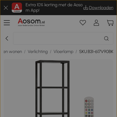
Extra 10% korting met de Aoso
Downloaden
m App!
is en wonen
/
Verlichting
/
Vloerlamp
/
SKU:B31-617V90BK