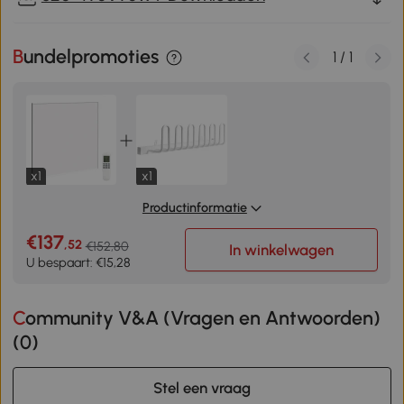
Bundelpromoties
1
/
1
x1
x1
Productinformatie
€137
,52
€152,80
In winkelwagen
U bespaart: €15,28
Community V&A (Vragen en Antwoorden)
(
0
)
Stel een vraag