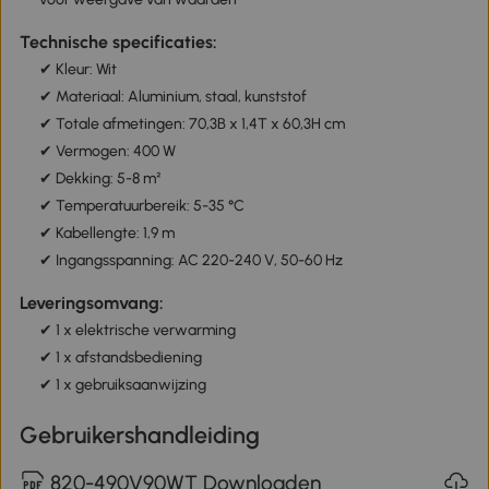
Technische specificaties:
✔ Kleur: Wit
✔ Materiaal: Aluminium, staal, kunststof
✔ Totale afmetingen: 70,3B x 1,4T x 60,3H cm
✔ Vermogen: 400 W
✔ Dekking: 5-8 m²
✔ Temperatuurbereik: 5-35 °C
✔ Kabellengte: 1,9 m
✔ Ingangsspanning: AC 220-240 V, 50-60 Hz
Leveringsomvang:
✔ 1 x elektrische verwarming
✔ 1 x afstandsbediening
✔ 1 x gebruiksaanwijzing
Gebruikershandleiding
820-490V90WT Downloaden