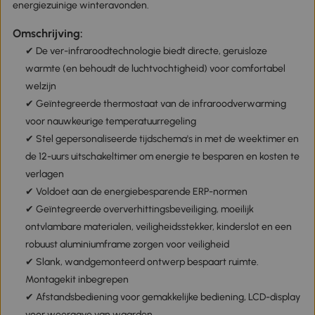
energiezuinige winteravonden.
Omschrijving:
✔ De ver-infraroodtechnologie biedt directe, geruisloze
warmte (en behoudt de luchtvochtigheid) voor comfortabel
welzijn
✔ Geïntegreerde thermostaat van de infraroodverwarming
voor nauwkeurige temperatuurregeling
✔ Stel gepersonaliseerde tijdschema's in met de weektimer en
de 12-uurs uitschakeltimer om energie te besparen en kosten te
verlagen
✔ Voldoet aan de energiebesparende ERP-normen
✔ Geïntegreerde oververhittingsbeveiliging, moeilijk
ontvlambare materialen, veiligheidsstekker, kinderslot en een
robuust aluminiumframe zorgen voor veiligheid
✔ Slank, wandgemonteerd ontwerp bespaart ruimte.
Montagekit inbegrepen
✔ Afstandsbediening voor gemakkelijke bediening, LCD-display
voor weergave van waarden